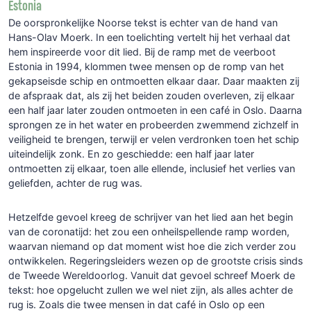
Estonia
De oorspronkelijke Noorse tekst is
echter
van de hand van
Hans-Olav
Moerk
. In een toelichting vertelt hij
het
verhaal dat
hem inspireerde voor dit lied. Bij de ramp met de veerboot
Estonia in 1994, klommen twee mensen op de romp van het
gekapseisde schip en ontmoetten elkaar daar. Daar maakten zij
de afspraak dat, als zij het beiden zouden overleven, zij elkaar
een half jaar later zouden ontmoeten in een café in Oslo. Daarna
sprongen ze in het water en probeerden zwemmend zichzelf in
veiligheid te brengen, terwijl e
r
velen verdronken toen het schip
uiteindelijk zonk. En zo geschiedde: een half jaar later
ontmoetten zij elkaar
, toen alle ellende, inclusief het verlies van
geliefden, achter de rug was
.
Hetzelfde gevoel kreeg de schrijver van het lied aan het begin
van de coronatijd
:
het zou
een onheilspellende ramp
worden
,
waarvan niemand op dat moment wist hoe die zich verder zou
ontwikkelen. Regeringsleiders wezen op de grootste crisis sinds
de Tweede Wereldoorlog. Vanuit dat gevoel schreef
Moerk
de
tekst: hoe opgelucht zullen we wel niet zijn, als alles achter de
rug is. Zoals die twee mensen in dat café in Oslo op een