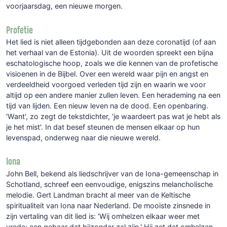
voorjaarsdag
, een nieuwe morgen
.
Profetie
Het lied is n
iet alleen tijdgebonden aan deze coronatijd
(of aan
het verhaal van de Estonia)
. U
it de woorden spreekt een
bijna
eschatologische
hoop, zoals we die kennen van de profetische
visioenen in de Bijbel
. Over een wereld waar pijn en angst en
verdeeldheid voorgoed verleden tijd
zijn
en waarin we voor
altijd
op een andere manier zullen leven. Een herademing na een
tijd van lijden. Een nieuw leven na de dood. Een openbaring.
‘Want', zo zegt de tekstdichter, ‘je waardeert pas wat je hebt als
je het mist'.
In dat besef steunen de mensen elkaar op hun
levenspad, onderweg naar die nieuwe wereld.
Iona
John Bell, bekend als liedschrijver van de
Iona
-gemeenschap
in
Schotland
, schreef een eenvoudige,
enigszins
melancholisch
e
melodie. Gert Landman
bracht al meer van de K
eltische
spiritualiteit van
Iona
naar Nederland.
De mooiste
zinsnede in
zijn vertaling van dit lied
is: ‘Wij omhelzen elkaar weer met
vrede: een gebaar dat bijzonder zal zijn.' Hij zet dat omhelzen