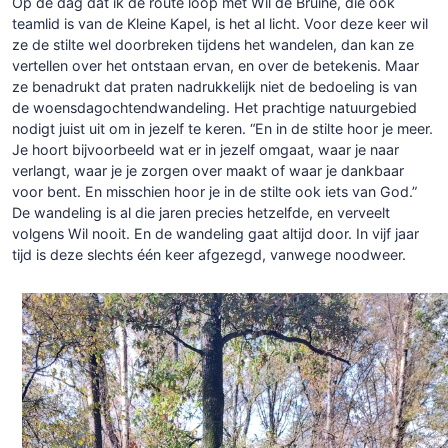
Op de dag dat ik de route loop met Wil de Bruine, die ook
teamlid is van de Kleine Kapel, is het al licht. Voor deze keer wil
ze de stilte wel doorbreken tijdens het wandelen, dan kan ze
vertellen over het ontstaan ervan, en over de betekenis. Maar
ze benadrukt dat praten nadrukkelijk niet de bedoeling is van
de woensdagochtendwandeling. Het prachtige natuurgebied
nodigt juist uit om in jezelf te keren. “En in de stilte hoor je meer.
Je hoort bijvoorbeeld wat er in jezelf omgaat, waar je naar
verlangt, waar je je zorgen over maakt of waar je dankbaar
voor bent. En misschien hoor je in de stilte ook iets van God.”
De wandeling is al die jaren precies hetzelfde, en verveelt
volgens Wil nooit. En de wandeling gaat altijd door. In vijf jaar
tijd is deze slechts één keer afgezegd, vanwege noodweer.