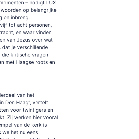
emomenten – nodigt LUX
twoorden op belangrijke
g en inbreng.
vijf tot acht personen,
kracht, en waar vinden
ren van Jezus over wat
 dat je verschillende
 die kritische vragen
sen met Haagse roots en
derdeel van het
n Den Haag”, vertelt
tten voor twintigers en
kt. Zij werken hier vooral
empel van de kerk is
s we het nu eens