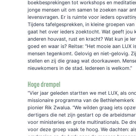
boekbesprekingen tot workshops en meditati
jonge mensen uit om samen te zoeken naar an
levensvragen. Er is ruimte voor ieders opvattin
Tijdens tafelgesprekken, in kleine groepen van 
gaat het over ieders zoektocht. Wat geeft jou 
anderen houvast, rust en kracht? Wat kun je le
goed en waar is? Reitse: “Het mooie aan LUX is
mensen tegenkomt. Gelovig en niet-gelovig. Zij
stellen en zij die graag wat doorkauwen. Men
nieuwkomers in de stad. Iedereen is welkom.”
Hoge drempel
“Vier jaar geleden startten we met LUX, als on
missionaire programma van de Bethlehemkerk i
pionier Rik Zwalua. “We wilden graag iets opze
dertigers die net zijn gestart op de arbeidsmar
voor ministeries en grote multinationals. De dr
voor deze groep vaak te hoog. We dachten: al