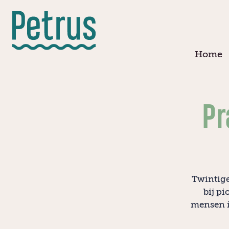
Doorgaan
naar
hoofdinhoud
Home
Pr
Twintige
bij p
mensen i