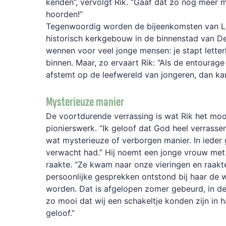
kenden”, vervolgt Rik. “Gaaf dat zo nog meer
hoorden!”
Tegenwoordig worden de bijeenkomsten van L
historisch kerkgebouw in de binnenstad van D
wennen voor veel jonge mensen: je stapt letter
binnen. Maar, zo ervaart Rik: “Als de entourage 
afstemt op de leefwereld van jongeren, dan kan
Mysterieuze manier
De voortdurende verrassing is wat Rik het mooi
pionierswerk. “Ik geloof dat God heel verrass
wat mysterieuze of verborgen manier. In ieder g
verwacht had.” Hij noemt een jonge vrouw met 
raakte. “Ze kwam naar onze vieringen en raakt
persoonlijke gesprekken ontstond bij haar de
worden. Dat is afgelopen zomer gebeurd, in de
zo mooi dat wij een schakeltje konden zijn in 
geloof.”