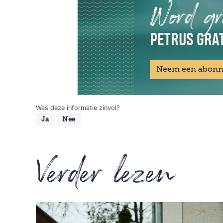
Word gr
PETRUS GRAT
Neem een abon
Was deze informatie zinvol?
Ja
Nee
Verder lezen