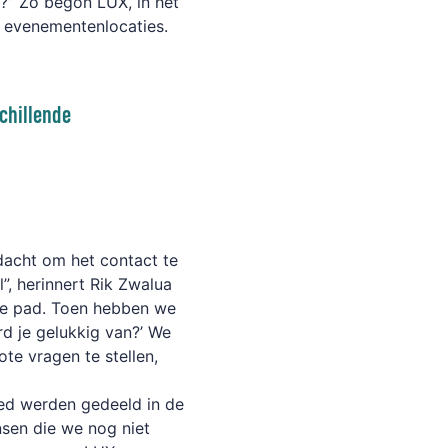
?” Zo begon LUX, in het
p evenementenlocaties.
schillende
dacht om het contact te
”, herinnert Rik Zwalua
ale pad. Toen hebben we
d je gelukkig van?’ We
te vragen te stellen,
eed werden gedeeld in de
sen die we nog niet