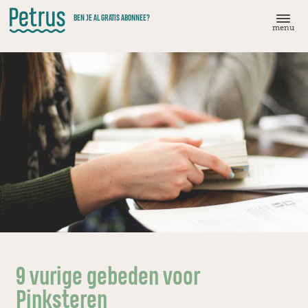
Doorgaan
BEN JE AL GRATIS ABONNEE?
naar
menu
hoofdinhoud
9 vurige gebeden voor
Pinksteren