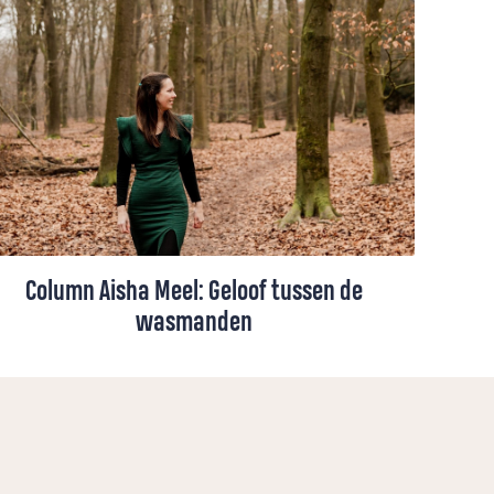
Column Aisha Meel: Geloof tussen de
wasmanden
Heiligheid zit niet in grootse momenten.
Aisha Meel ontdekt dat God ook te zoeken
is tussen de uitpuilende wasmanden.