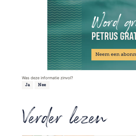
Word gr
PETRUS GRAT
Neem een abon
Was deze informatie zinvol?
Ja
Nee
Verder lezen