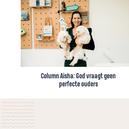
Column Aisha: God vraagt geen
perfecte ouders
We willen onze kinderen graag iets
meegeven van het geloof. Maar wat ze het
meest onthouden, zijn niet onze woorden,
maar ons leven. Aisha vindt dat soms
confronterend, maar ook bemoedigend: