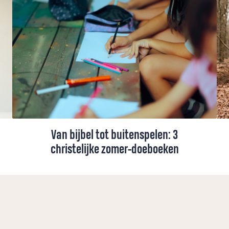
Van bijbel tot buitenspelen: 3
christelijke zomer-doeboeken
Zomer! Hopelijk een tijd om te ontspannen
en samen te zijn. Maar hoe zorg je ervoor
dat die tijd samen ook relaxt is (en blijft)?
Geen zorgen! De Petrus-redactie heeft de
leukste christelijke doeboeken verzameld.