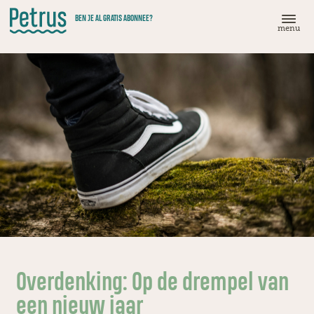
Doorgaan
BEN JE AL GRATIS ABONNEE?
naar
menu
hoofdinhoud
Overdenking: Op de drempel van
een nieuw jaar