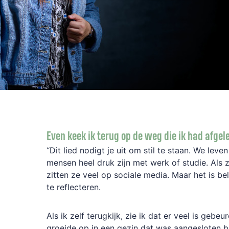
Even keek ik terug op de weg die ik had afge
“Dit lied nodigt je uit om stil te staan. We leven
mensen heel druk zijn met werk of studie. Als z
zitten ze veel op sociale media. Maar het is be
te reflecteren.
Als ik zelf terugkijk, zie ik dat er veel is gebeur
groeide op in een gezin dat was aangesloten b