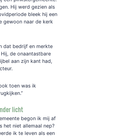
en. Hij werd gezien als
vidperiode bleek hij een
we gewoon naar de kerk
n dat bedrijf en merkte
n. Hij, de onaantastbare
jbel aan zijn kant had,
cteur.
 ook toen was ik
rugkijken.”
nder licht
gemeente begon ik mij af
as het niet allemaal nep?
erde ik te leven als een