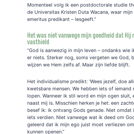
Momenteel volg ik een postdoctorale studie th
de Universitas Kristen Duta Wacana, waar mij
emeritus predikant – lesgeeft.”
Het was niet vanwege mijn goedheid dat Hij 
vasthield
“God is aanwezig in mijn leven – ondanks wie ik
er niets. Sterker nog, soms vergeten we God,
wijzen we Hem zelfs af. Maar zijn liefde blijft.
Het individualisme predikt: ‘Wees jezelf, doe all
kwetsbare mensen. We hebben iets of iemand 
lopen. Wanneer ik stil word en mijn ogen sluit, 
naast mij is. Misschien herken je het: een zacht
besef ik: ik ontvang Gods genade. Niet omdat 
iets verdien. Niet vanwege wat ik deed om God 
geleerd dat ik mijn ego juist moet verliezen o
kunnen openen.”