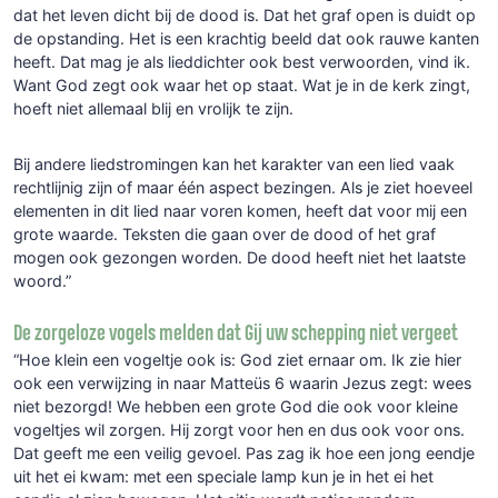
dat het leven dicht bij de dood is. Dat het graf open is duidt op
de opstanding. Het is een krachtig beeld dat ook rauwe kanten
heeft. Dat mag je als lieddichter ook best verwoorden, vind ik.
Want God zegt ook waar het op staat. Wat je in de kerk zingt,
hoeft niet allemaal blij en vrolijk te zijn.
Bij andere liedstromingen kan het karakter van een lied vaak
rechtlijnig zijn of maar één aspect bezingen. Als je ziet hoeveel
elementen in dit lied naar voren komen, heeft dat voor mij een
grote waarde. Teksten die gaan over de dood of het graf
mogen ook gezongen worden. De dood heeft niet het laatste
woord.”
De zorgeloze vogels melden dat Gij uw schepping niet vergeet
“Hoe klein een vogeltje ook is: God ziet ernaar om. Ik zie hier
ook een verwijzing in naar Matteüs 6 waarin Jezus zegt: wees
niet bezorgd! We hebben een grote God die ook voor kleine
vogeltjes wil zorgen. Hij zorgt voor hen en dus ook voor ons.
Dat geeft me een veilig gevoel. Pas zag ik hoe een jong eendje
uit het ei kwam: met een speciale lamp kun je in het ei het