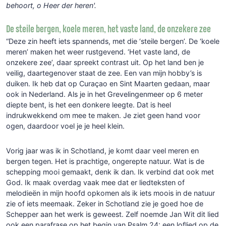
behoort, o Heer der heren'.
De steile bergen, koele meren, het vaste land, de onzekere zee
“Deze zin heeft iets spannends, met die ‘steile bergen’. De ‘koele
meren’ maken het weer rustgevend. ‘Het vaste land, de
onzekere zee’, daar spreekt contrast uit. Op het land ben je
veilig, daartegenover staat de zee. Een van mijn hobby’s is
duiken. Ik heb dat op Curaçao en Sint Maarten gedaan, maar
ook in Nederland. Als je in het Grevelingenmeer op 6 meter
diepte bent, is het een donkere leegte. Dat is heel
indrukwekkend om mee te maken. Je ziet geen hand voor
ogen, daardoor voel je je heel klein.
Vorig jaar was ik in Schotland, je komt daar veel meren en
bergen tegen. Het is prachtige, ongerepte natuur. Wat is de
schepping mooi gemaakt, denk ik dan. Ik verbind dat ook met
God. Ik maak overdag vaak mee dat er liedteksten of
melodieën in mijn hoofd opkomen als ik iets moois in de natuur
zie of iets meemaak. Zeker in Schotland zie je goed hoe de
Schepper aan het werk is geweest. Zelf noemde Jan Wit dit lied
ook een parafrase op het begin van Psalm 24: een loflied op de