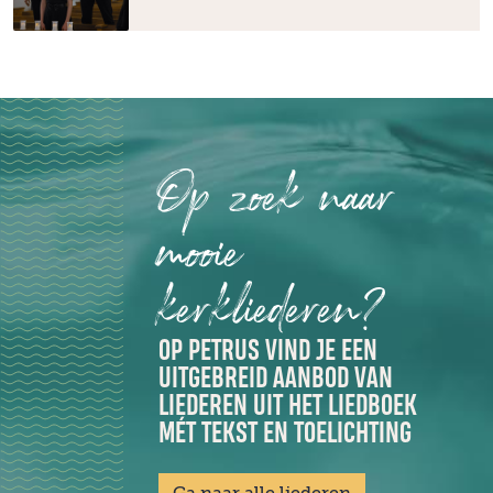
Op zoek naar
mooie
kerkliederen?
OP PETRUS VIND JE EEN
UITGEBREID AANBOD VAN
LIEDEREN UIT HET LIEDBOEK
MÉT TEKST EN TOELICHTING