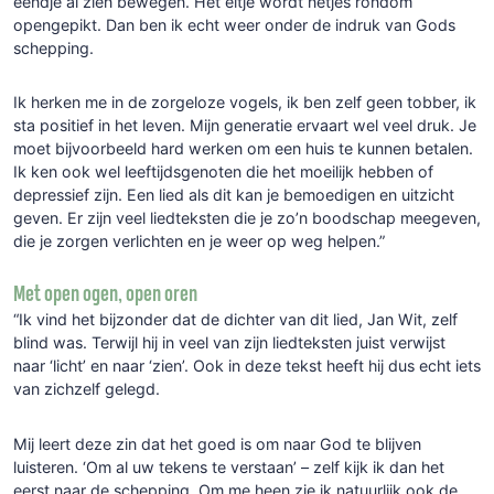
eendje al zien bewegen. Het eitje wordt netjes rondom
opengepikt. Dan ben ik echt weer onder de indruk van Gods
schepping.
Ik herken me in de zorgeloze vogels, ik ben zelf geen tobber, ik
sta positief in het leven. Mijn generatie ervaart wel veel druk. Je
moet bijvoorbeeld hard werken om een huis te kunnen betalen.
Ik ken ook wel leeftijdsgenoten die het moeilijk hebben of
depressief zijn. Een lied als dit kan je bemoedigen en uitzicht
geven. Er zijn veel liedteksten die je zo’n boodschap meegeven,
die je zorgen verlichten en je weer op weg helpen.”
Met open ogen, open oren
“Ik vind het bijzonder dat de dichter van dit lied, Jan Wit, zelf
blind was. Terwijl hij in veel van zijn liedteksten juist verwijst
naar ‘licht’ en naar ‘zien’. Ook in deze tekst heeft hij dus echt iets
van zichzelf gelegd.
Mij leert deze zin dat het goed is om naar God te blijven
luisteren. ‘Om al uw tekens te verstaan’ – zelf kijk ik dan het
eerst naar de schepping. Om me heen zie ik natuurlijk ook de