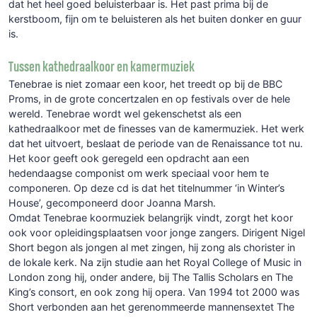
dat het heel goed beluisterbaar is. Het past prima bij de
kerstboom, fijn om te beluisteren als het buiten donker en guur
is.
Tussen kathedraalkoor en kamermuziek
Tenebrae is niet zomaar een koor, het treedt op bij de BBC
Proms, in de grote concertzalen en op festivals over de hele
wereld. Tenebrae wordt wel gekenschetst als een
kathedraalkoor met de finesses van de kamermuziek. Het werk
dat het uitvoert, beslaat de periode van de Renaissance tot nu.
Het koor geeft ook geregeld een opdracht aan een
hedendaagse componist om werk speciaal voor hem te
componeren. Op deze cd is dat het titelnummer ‘in Winter’s
House’, gecomponeerd door Joanna Marsh.
Omdat Tenebrae koormuziek belangrijk vindt, zorgt het koor
ook voor opleidingsplaatsen voor jonge zangers. Dirigent Nigel
Short begon als jongen al met zingen, hij zong als chorister in
de lokale kerk. Na zijn studie aan het Royal College of Music in
London zong hij, onder andere, bij The Tallis Scholars en The
King’s consort, en ook zong hij opera. Van 1994 tot 2000 was
Short verbonden aan het gerenommeerde mannensextet The