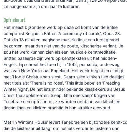
akkoorden. Als die laatste al klinken, dan zijn ze zo verpakt dat
ze aangenaam zijn om naar te luisteren.
Opfrisbeurt
Het meest bijzondere werk op deze cd komt van de Britse
componist Benjamin Britten ‘A ceremony of carols’, Opus 28.
Dat zijn 18 minuten magische muziek die je een kerstgevoel
bezorgen, maar dan niet van de zoete, kitscherige variant. Je
zou het werk kunnen zien als een muzikale kerstmeditatie.
Britten baseerde zijn werk op kerstteksten uit het midden-
Engels, hij schreef het toen hij in 1942, per schip, onderweg
was van New York naar Engeland. Het werk begint en eindigt
met ‘Hodie Christus natus est’. Daartussen klinken tien deeltjes
met titels als: ‘There is no rose’, ‘This little babe’ en ‘Freezing
Winter night’. De net iets minder bekende klassiekers als ‘Jesus
Christ the appletree’ en ‘Sleep, little one sleep’ krijgen van
Tenebrae een opfrisbeurt, ze worden ontdaan van kitsch en
tierlantijnen en klinken prachtig in hun strakke eenvoud.
Met ‘In Winter’s House’ levert Tenebrae een bijzondere kerst-cd
die de luisteraar uitdaagt om net iets verder te luisteren dan