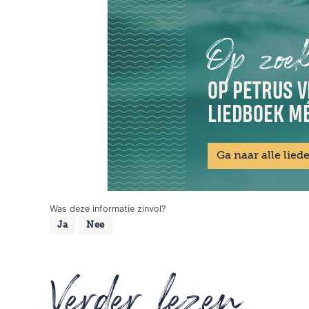
Op zoek
OP PETRUS V
LIEDBOEK MÉ
Ga naar alle lied
Was deze informatie zinvol?
Ja
Nee
Verder lezen