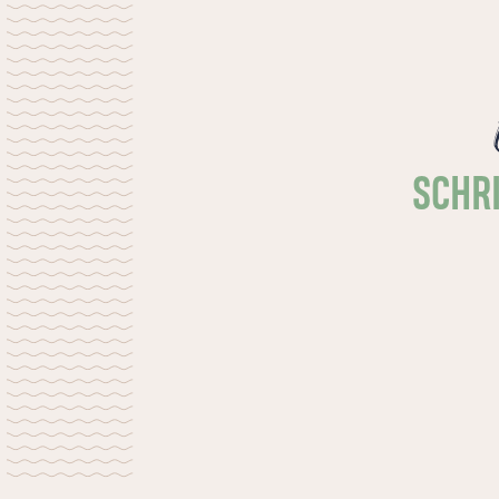
Daar is niet per se een vakantie voor
nodig.
SCHRI