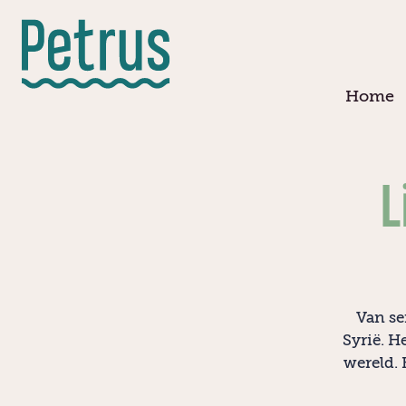
Doorgaan
naar
hoofdinhoud
Home
L
Van se
Syrië. H
wereld. 