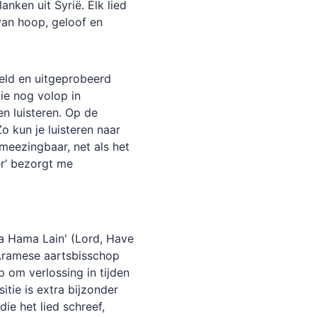
nken uit Syrië. Elk lied
van hoop, geloof en
eld en uitgeprobeerd
ie nog volop in
en luisteren. Op de
o kun je luisteren naar
 meezingbaar, net als het
ter’ bezorgt me
ra Hama Lain' (Lord, Have
-Aramese aartsbisschop
 om verlossing in tijden
tie is extra bijzonder
ie het lied schreef,