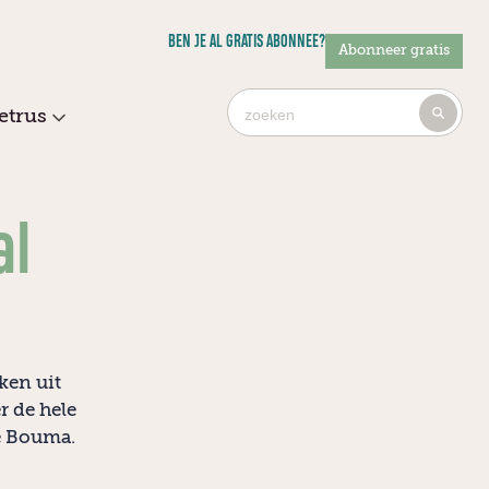
BEN JE AL GRATIS ABONNEE?
Abonneer gratis
Ty
etrus
4
or
mo
cha
al
for
res
ken uit
r de hele
ne Bouma.