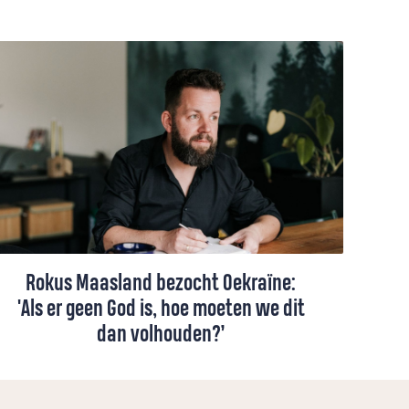
Rokus Maasland bezocht Oekraïne:
'Als er geen God is, hoe moeten we dit
dan volhouden?’
Onlangs reisde Rokus Maasland naar
Oekraïne, waar de oorlog overal voelbaar