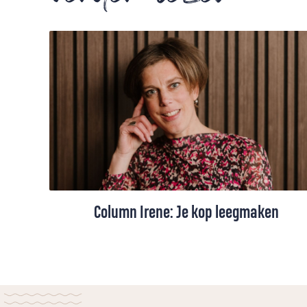
Column Irene: Je kop leegmaken
Als de agenda van Irene van der Meulen
overvol is, dan moet ze eerst haar kop
leegmaken voordat er weer ruimte komt.
Lege tijd is nodig, een tijd zonder moeten.