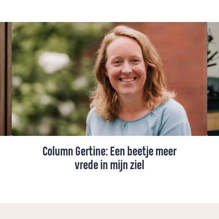
Column Gertine: Een beetje meer
vrede in mijn ziel
Ds. Gertine Blom maakte een bijzondere
vredeswake mee in haar kleine
dorpskerkje: "Het was weinig, maar het