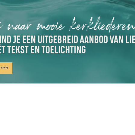
 naar mooie kerkliedere
IND JE EEN UITGEBREID AANBOD VAN LI
T TEKST EN TOELICHTING
eren