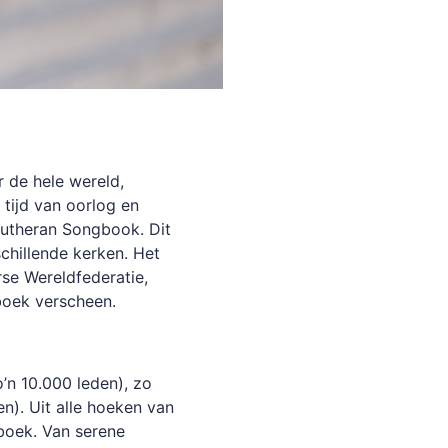
r de hele wereld,
tijd van oorlog en
 Lutheran Songbook. Dit
schillende kerken. Het
se Wereldfederatie,
dboek verscheen.
o’n 10.000 leden), zo
n). Uit alle hoeken van
dboek. Van serene