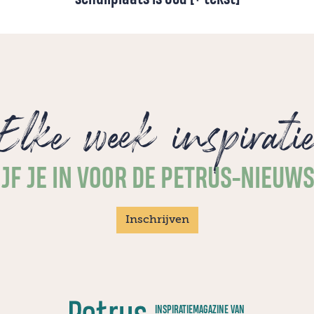
Hoop groter dan de dood, vrede voorbij de
onrust, troost sterker dan de pijn:
Opwekking 847 staat vol troostrijke
beelden voor momenten dat het moeilijk is.
Onze schuilplaats is God!
Elke week inspirati
JF JE IN VOOR DE PETRUS-NIEUW
Inschrijven
INSPIRATIEMAGAZINE VAN