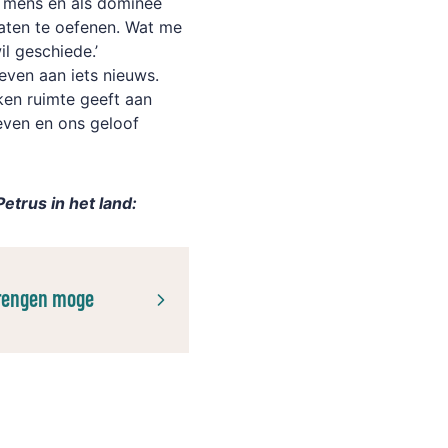
als mens en als dominee
laten te oefenen. Wat me
wil geschiede.’
even aan iets nieuws.
ken ruimte geeft aan
even en ons geloof
Petrus in het land:
rengen moge