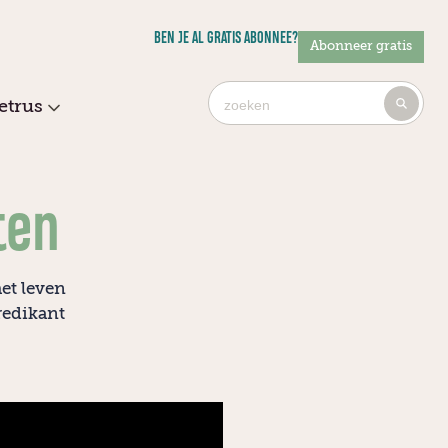
BEN JE AL GRATIS ABONNEE?
Abonneer gratis
Ty
etrus
4
or
mo
cha
ten
for
res
et leven
redikant