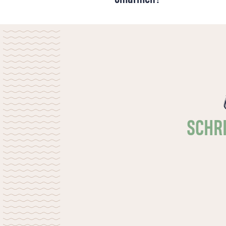
‘Het geloof is weer ‘hot’ onder jongeren’,
kopten diverse media na het recente
onderzoek ‘God in Nederland’. Is er onder
de jonge generatie inderdaad weer nieuwe
interesse in geloof? En wat merken kerken
daar eigenlijk van?
SCHRI