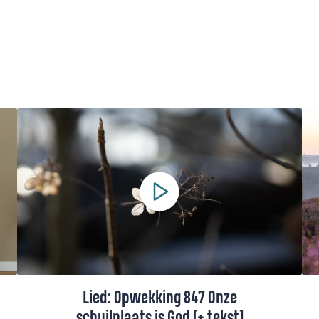
Lied: Opwekking 847 Onze
schuilplaats is God [+ tekst]