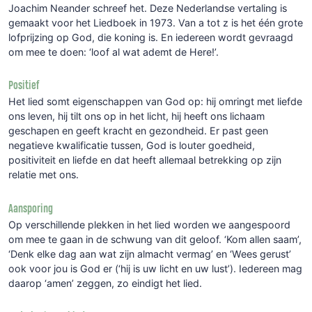
Joachim Neander schreef het. Deze Nederlandse vertaling is
gemaakt voor het Liedboek in 1973. Van a tot z is het één grote
lofprijzing op God, die koning is. En iedereen wordt gevraagd
om mee te doen: ‘loof al wat ademt de Here!’.
Positief
Het lied somt eigenschappen van God op: hij omringt met liefde
ons leven, hij tilt ons op in het licht, hij heeft ons lichaam
geschapen en geeft kracht en gezondheid. Er past geen
negatieve kwalificatie tussen, God is louter goedheid,
positiviteit en liefde en dat heeft allemaal betrekking op zijn
relatie met ons.
Aansporing
Op verschillende plekken in het lied worden we aangespoord
om mee te gaan in de schwung van dit geloof. ‘Kom allen saam’,
‘Denk elke dag aan wat zijn almacht vermag’ en ‘Wees gerust’
ook voor jou is God er (‘hij is uw licht en uw lust’). Iedereen mag
daarop ‘amen’ zeggen, zo eindigt het lied.