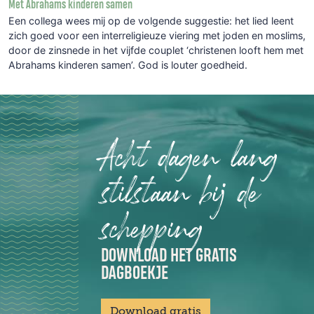
Met Abrahams kinderen samen
Een collega wees mij op de volgende suggestie: het lied leent
zich goed voor een interreligieuze viering met joden en moslims,
door de zinsnede in het vijfde couplet ‘christenen looft hem met
Abrahams kinderen samen’. God is louter goedheid.
Acht dagen lang
stilstaan bij de
schepping
DOWNLOAD HET GRATIS
DAGBOEKJE
Download gratis