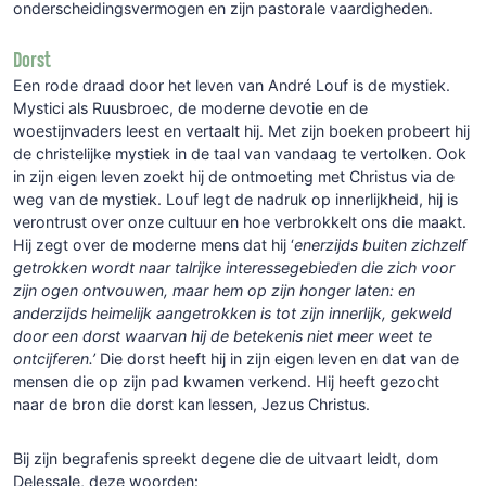
onderscheidingsvermogen en zijn pastorale vaardigheden.
Dorst
Een rode draad door het leven van André Louf is de mystiek.
Mystici als Ruusbroec, de moderne devotie en de
woestijnvaders leest en vertaalt hij. Met zijn boeken probeert hij
de christelijke mystiek in de taal van vandaag te vertolken. Ook
in zijn eigen leven zoekt hij de ontmoeting met Christus via de
weg van de mystiek. Louf legt de nadruk op innerlijkheid, hij is
verontrust over onze cultuur en hoe verbrokkelt ons die maakt.
Hij zegt over de moderne mens dat hij ‘
enerzijds buiten zichzelf
getrokken wordt naar talrijke interessegebieden die zich voor
zijn ogen ontvouwen, maar hem op zijn honger laten: en
anderzijds heimelijk aangetrokken is tot zijn innerlijk, gekweld
door een dorst waarvan hij de betekenis niet meer weet te
ontcijferen.’
Die dorst heeft hij in zijn eigen leven en dat van de
mensen die op zijn pad kwamen verkend. Hij heeft gezocht
naar de bron die dorst kan lessen, Jezus Christus.
Bij zijn begrafenis spreekt degene die de uitvaart leidt, dom
Delessale, deze woorden: