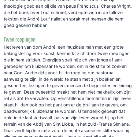
theologie goed aan bij die van paus Franciscus. Charles Wright,
die het boek over Louf schreef, verdiepte zich in de talloze
teksten die André Louf naliet en sprak met mensen die hem
goed gekend hebben.
Twee roepingen
Het leven van dom André, een muzikale man met een grote
belangstelling voor kunst, kenmerkt zich door twee roepingen
die in hem strijden. Enerzijds voelt hij zich van jongs af aan
geroepen om kluizenaar te worden, om in de stilte te zoeken
naar God. Anderzijds voelt hij de roeping om pastoraal
aanwezig te zijn, in de wereld te staan met zijn boeken en
geschriften, lezingen te geven, mensen te begeleiden en leiding
te geven. Deze tweestrijd maakt het hem niet makkelijk om zijn
rol als abt te vervullen. Op verschillende momenten in zijn leven
staat hij dan ook op het punt om er de brui aan te geven, om
daadwerkelijk kluizenaar te worden. Uiteindelijk gebeurt dat
ook: in de laatste twaalf jaar van zijn leven woont hij op het
terrein van de Abdij van Sint Lioba, in het zuid-Franse Simiane.
Daar vindt hij de ruimte voor de echte ascese en stilte waar hij
zijn leven naar verlangd heeft. Het zijn, zegt hij zelf, de