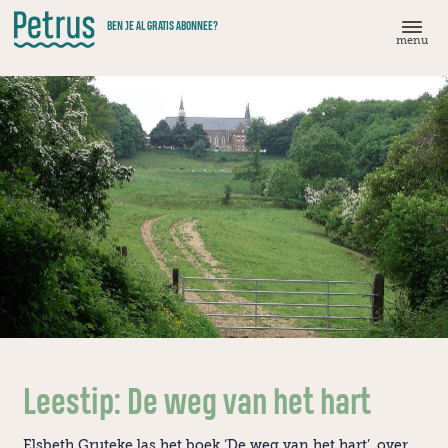
Doorgaan
BEN JE AL GRATIS ABONNEE?
naar
menu
hoofdinhoud
Leestip: De weg van het hart
Elsbeth Gruteke las het boek ‘De weg van het hart’, over