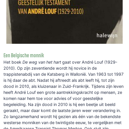
Een Belgische monnik
Het boek
De weg van het hart
gaat over André Louf (1929-
2010). Op zijn zeventiende wordt hij novice in de
trappistenabdij van de Katsberg in Wallonië. Van 1963 tot 1997
is hij daar de abt. Nadat hij aftreedt als abt leeft hij, tot zijn
dood in 2010, als kluizenaar in Zuid-Frankrijk. Tijdens zijn leven
heeft André Louf een grote aantrekkingskracht op mensen, ze
komen naar hem toe voor advies of voor geestelijke
begeleiding. Na zijn dood in 2010 is hij een beetje uit beeld
geraakt, maar daar komt de laatste jaren weer verandering in.
Zo langzamerhand wordt hij gezien als één van de bekendste
westerse monniken van de twintigste eeuw, te vergelijken met
de Amerikaanse Trappist Thomas Merton. Ook sluit zijn