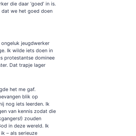
er die daar ‘goed’ in is.
n dat we het goed doen
r ongeluk jeugdwerker
. Ik wilde iets doen in
als protestantse dominee
ter. Dat trapje lager
gde het me gaf.
bevangen blik op
ij nog iets leerden. Ik
gen van kennis zodat die
rkgangers!) zouden
d in deze wereld. Ik
ik – als serieuze