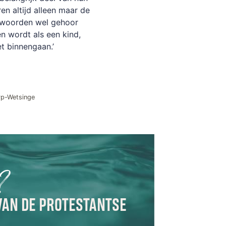
en altijd alleen maar de
’ woorden wel gehoor
 en wordt als een kind,
et binnengaan.’
rp-Wetsinge
e?
VAN DE PROTESTANTSE