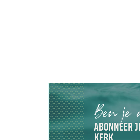
Ben je 
ABONNEER JE
KERK