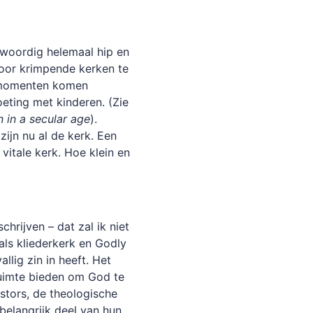
nwoordig helemaal hip en
oor krimpende kerken te
e momenten komen
eting met kinderen. (Zie
 in a secular age
).
zijn nu al de kerk. Een
vitale kerk. Hoe klein en
hrijven – dat zal ik niet
als kliederkerk en Godly
llig zin in heeft. Het
ruimte bieden om God te
stors, de theologische
belangrijk deel van hun