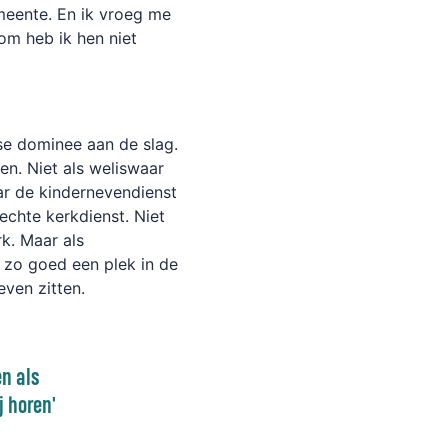
meente. En ik vroeg me
om heb ik hen niet
se dominee aan de slag.
en. Niet als weliswaar
aar de kindernevendienst
echte kerkdienst. Niet
rk. Maar als
t zo goed een plek in de
even zitten.
en als
j horen'