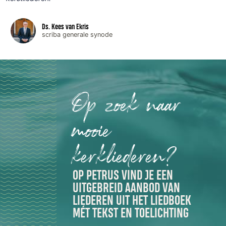
Ds. Kees van Ekris
scriba generale synode
Op zoek naar
mooie
kerkliederen?
OP PETRUS VIND JE EEN
UITGEBREID AANBOD VAN
LIEDEREN UIT HET LIEDBOEK
MÉT TEKST EN TOELICHTING