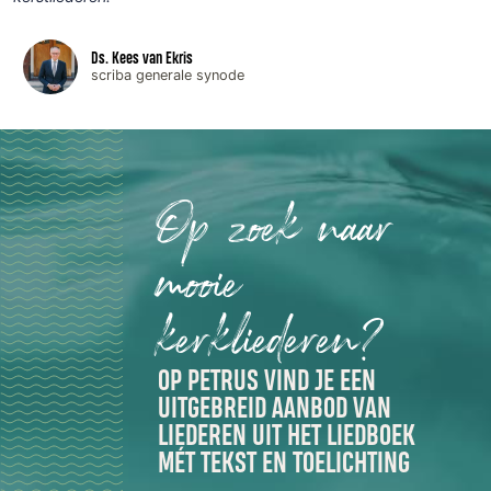
Ds. Kees van Ekris
scriba generale synode
Op zoek naar
mooie
kerkliederen?
OP PETRUS VIND JE EEN
UITGEBREID AANBOD VAN
LIEDEREN UIT HET LIEDBOEK
MÉT TEKST EN TOELICHTING