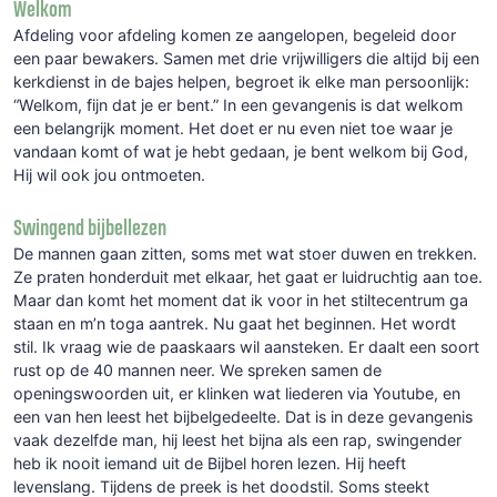
Welkom
Afdeling voor afdeling komen ze aangelopen, begeleid door
een paar bewakers. Samen met drie vrijwilligers die altijd bij een
kerkdienst in de bajes helpen, begroet ik elke man persoonlijk:
“Welkom, fijn dat je er bent.” In een gevangenis is dat welkom
een belangrijk moment. Het doet er nu even niet toe waar je
vandaan komt of wat je hebt gedaan, je bent welkom bij God,
Hij wil ook jou ontmoeten.
Swingend bijbellezen
De mannen gaan zitten, soms met wat stoer duwen en trekken.
Ze praten honderduit met elkaar, het gaat er luidruchtig aan toe.
Maar dan komt het moment dat ik voor in het stiltecentrum ga
staan en m’n toga aantrek. Nu gaat het beginnen. Het wordt
stil. Ik vraag wie de paaskaars wil aansteken. Er daalt een soort
rust op de 40 mannen neer. We spreken samen de
openingswoorden uit, er klinken wat liederen via Youtube, en
een van hen leest het bijbelgedeelte. Dat is in deze gevangenis
vaak dezelfde man, hij leest het bijna als een rap, swingender
heb ik nooit iemand uit de Bijbel horen lezen. Hij heeft
levenslang. Tijdens de preek is het doodstil. Soms steekt