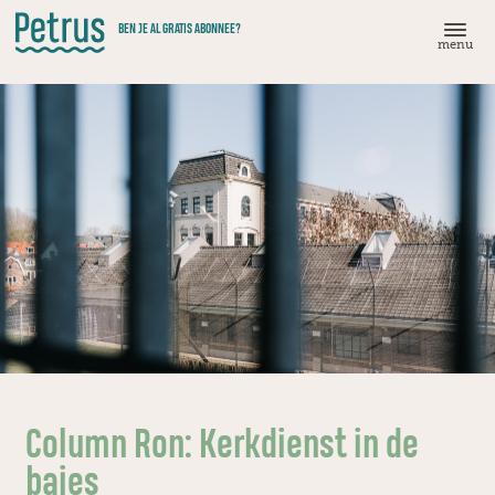
Doorgaan
BEN JE AL GRATIS ABONNEE?
naar
menu
hoofdinhoud
Column Ron: Kerkdienst in de
bajes