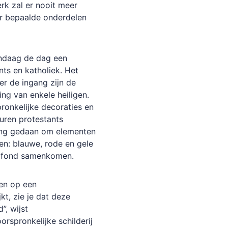
rk zal er nooit meer
aar bepaalde onderdelen
andaag de dag een
ts en katholiek. Het
er de ingang zijn de
ng van enkele heiligen.
pronkelijke decoraties en
 muren protestants
ging gedaan om elementen
en: blauwe, rode en gele
plafond samenkomen.
ten op een
kt, zie je dat deze
”, wijst
orspronkelijke schilderij