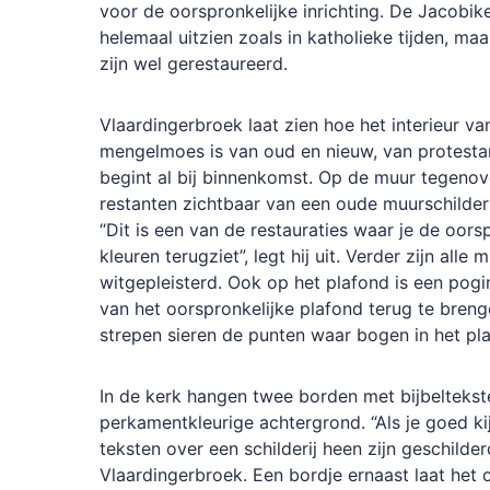
voor de oorspronkelijke inrichting. De Jacobike
helemaal uitzien zoals in katholieke tijden, m
zijn wel gerestaureerd.
Vlaardingerbroek laat zien hoe het interieur v
mengelmoes is van oud en nieuw, van protestan
begint al bij binnenkomst. Op de muur tegenov
restanten zichtbaar van een oude muurschilderi
“Dit is een van de restauraties waar je de oors
kleuren terugziet”, legt hij uit. Verder zijn alle
witgepleisterd. Ook op het plafond is een po
van het oorspronkelijke plafond terug te breng
strepen sieren de punten waar bogen in het 
In de kerk hangen twee borden met bijbelteks
perkamentkleurige achtergrond. “Als je goed kij
teksten over een schilderij heen zijn geschilderd
Vlaardingerbroek. Een bordje ernaast laat het o