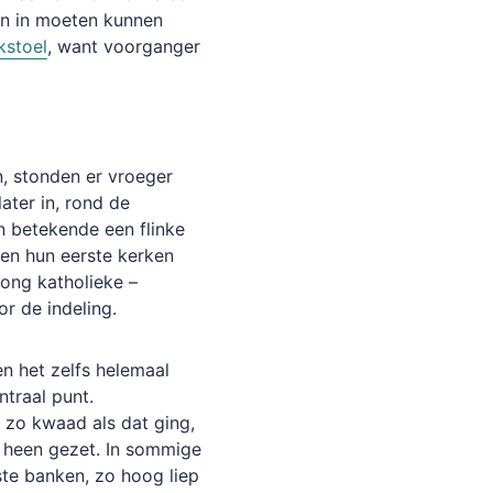
en in moeten kunnen
kstoel
, want voorganger
n, stonden er vroeger
ater in, rond de
n betekende een flinke
ten hun eerste kerken
rong katholieke –
r de indeling.
n het zelfs helemaal
traal punt.
 zo kwaad als dat ging,
l heen gezet. In sommige
ste banken, zo hoog liep