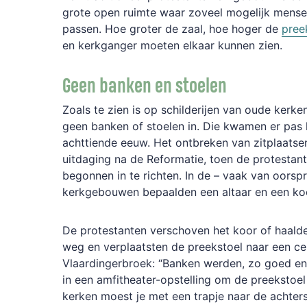
grote open ruimte waar zoveel mogelijk mens
passen. Hoe groter de zaal, hoe hoger de
pree
en kerkganger moeten elkaar kunnen zien.
Geen banken en stoelen
Zoals te zien is op schilderijen van oude kerke
geen banken of stoelen in. Die kwamen er pas l
achttiende eeuw. Het ontbreken van zitplaatse
uitdaging na de Reformatie, toen de protestan
begonnen in te richten. In de – vaak van oorsp
kerkgebouwen bepaalden een altaar en een koo
De protestanten verschoven het koor of haalde
weg en verplaatsten de preekstoel naar een cen
Vlaardingerbroek: “Banken werden, zo goed en
in een amfitheater-opstelling om de preekstoe
kerken moest je met een trapje naar de achter