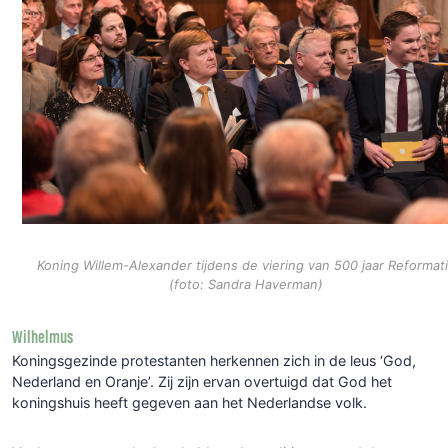
Koning Willem-Alexander tijdens de viering van 500 jaar Reformat
(foto: Sandra Haverman)
Wilhelmus
Koningsgezinde
protestanten
herkennen
zich
in
de
leus
‘God,
Nederland
en
Oranje’.
Zij
zijn
ervan
overtuigd
dat
God
het
koningshuis
heeft
gegeven
aan
het
Nederlandse
volk.