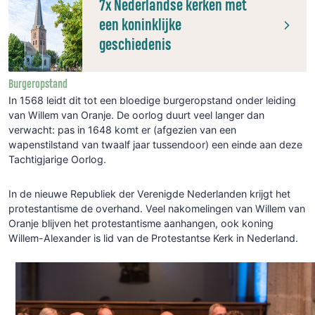
7x Nederlandse kerken met
een koninklijke
geschiedenis
Burgeropstand
In
1568
leidt
dit
tot
een
bloedige
burgeropstand
onder
leiding
van
Willem
van
Oranje.
De
oorlog
duurt
veel
langer
dan
verwacht:
pas
in
1648
komt
er
(afgezien
van
een
wapenstil
stand
van
twaalf
jaar
tussendoor)
een
einde
aan
deze
Tachtigjarige
Oorlog.
In
de
nieuwe
Republiek
der
Verenigde
Nederlanden
krijgt
het
protestantisme
de
over
hand.
Veel
nakomelingen
van
Willem
van
Oranje
blijven
het
protestantisme
aanhangen,
ook
koning
Willem-Alexander
is
lid
van
de
Protestantse
Kerk
in
Nederland.