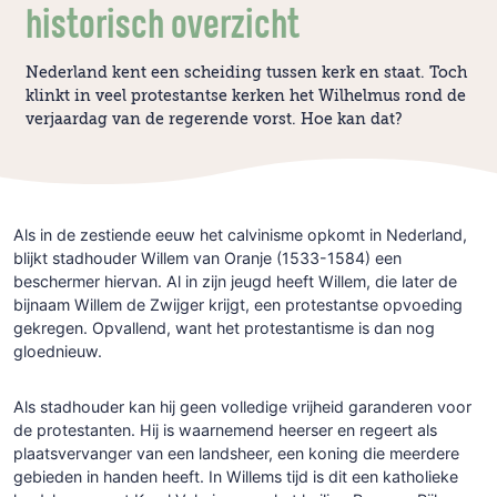
historisch overzicht
Nederland kent een scheiding tussen kerk en staat. Toch
klinkt in veel protestantse kerken het Wilhelmus rond de
verjaardag van de regerende vorst. Hoe kan dat?
Als
in
de
zestiende
eeuw
het
calvinisme
opkomt
in
Nederland,
blijkt
stadhouder
Willem
van
Oranje
(1533-1584)
een
beschermer
hiervan.
Al
in
zijn
jeugd
heeft
Willem,
die
later
de
bijnaam
Willem
de
Zwijger
krijgt,
een
protestantse
opvoeding
gekregen.
Opvallend,
want
het
protestantisme
is
dan
nog
gloednieuw.
Als
stadhouder
kan
hij
geen
volledige
vrijheid
garanderen
voor
de
protestanten.
Hij
is
waarnemend
heerser
en
regeert
als
plaatsvervanger
van
een
landsheer,
een
koning
die
meerdere
gebieden
in
handen
heeft.
In
Willems
tijd
is
dit
een
katholieke