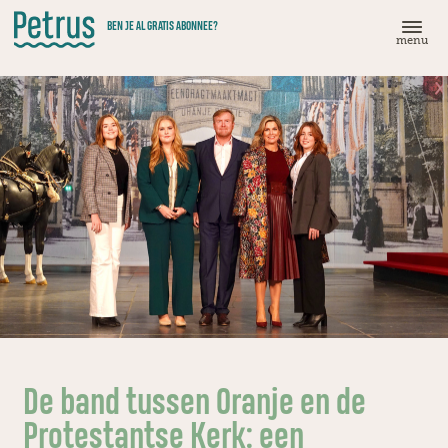
Doorgaan
BEN JE AL GRATIS ABONNEE?
naar
menu
hoofdinhoud
De band tussen Oranje en de
Protestantse Kerk: een