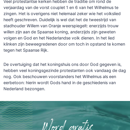
Veel
protestantse
kerken
hebben
de
traditie
om
rond
de
verjaardag
van
de
vorst
couplet
1
en
6
van
het
Wilhelmus
te
zingen.
Het
is
overigens
niet
helemaal
zeker
wie
het
volkslied
heeft
geschreven.
Duidelijk
is
wel
dat
het
de
tweestrijd
van
stadhouder
Willem
van
Oranje
weerspiegelt:
enerzijds
trouw
willen
zijn
aan
de
Spaanse
koning,
anderzijds
zijn
geweten
volgen
en
God
en
het
Nederlandse
volk
dienen.
In het lied
klinken zijn beweegredenen door om toch in opstand te komen
tegen het Spaanse Rijk.
De overtuiging dat het koningshuis ons door God gegeven is,
hebben veel koningsgezinde protestanten ook vandaag de dag
nog. Ook beschouwen voorstanders het Wilhelmus als een
eerbetoon: hierin wordt Gods hand in de geschiedenis van
Nederland bezongen.
Word gratis