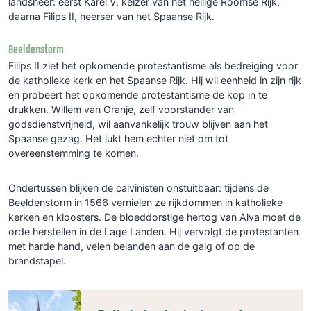
landsheer:
eerst
Karel
V,
keizer
van
het
heilige
Roomse
Rijk,
daarna
Filips
II,
heerser
van
het
Spaanse
Rijk.
Beeldenstorm
Filips
II
ziet
het
opkomende
protestantisme
als
bedreiging
voor
de
katholieke
kerk
en
het
Spaanse
Rijk.
Hij
wil
eenheid
in
zijn
rijk
en
probeert
het
opkomende
protestantisme
de
kop
in
te
drukken.
Willem
van
Oranje,
zelf
voorstander
van
godsdienstvrijheid,
wil
aan
vankelijk
trouw
blijven
aan
het
Spaanse
gezag.
Het
lukt
hem
echter
niet
om
tot
overeen
stemming
te
komen.
Ondertussen
blijken
de
calvinisten
onstuitbaar:
tijdens
de
Beeldenstorm
in
1566
ver
nielen
ze
rijkdommen
in
katholieke
kerken
en
kloosters.
De
bloeddorstige
hertog
van
Alva
moet
de
orde
herstellen
in
de
Lage
Landen.
Hij
vervolgt
de
protestanten
met
harde
hand,
velen
belanden
aan
de
galg
of
op
de
brandstapel.