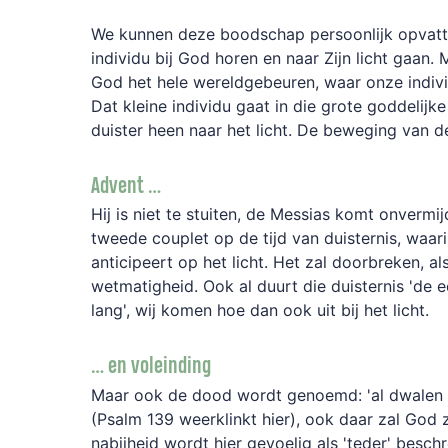
We kunnen deze boodschap persoonlijk opvatten
individu bij God horen en naar Zijn licht gaan
God het hele wereldgebeuren, waar onze individ
Dat kleine individu gaat in die grote goddelij
duister heen naar het licht. De beweging van d
Advent …
Hij is niet te stuiten, de Messias komt onvermijd
tweede couplet op de tijd van duisternis, waar
anticipeert op het licht. Het zal doorbreken, al
wetmatigheid. Ook al duurt die duisternis 'de
lang', wij komen hoe dan ook uit bij het licht.
… en voleinding
Maar ook de dood wordt genoemd: 'al dwalen 
(Psalm 139 weerklinkt hier), ook daar zal God zi
nabijheid wordt hier gevoelig als 'teder' besc