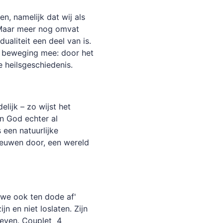
, namelijk dat wij als
. Maar meer nog omvat
ualiteit een deel van is.
ke beweging mee: door het
e heilsgeschiedenis.
elijk – zo wijst het
in God echter al
s een natuurlijke
 eeuwen door, een wereld
we ook ten dode af'
jn en niet loslaten. Zijn
hreven. Couplet 4