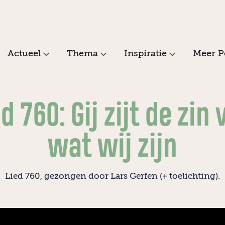
Actueel
Thema
Inspiratie
Meer P
d 760: Gij zijt de zin
wat wij zijn
Lied 760, gezongen door Lars Gerfen (+ toelichting).