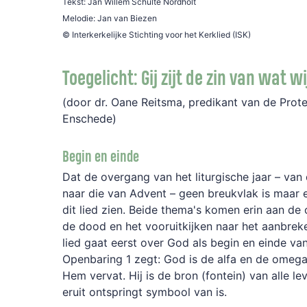
Tekst: Jan Willem Schulte Nordholt
Melodie: Jan van Biezen
© Interkerkelijke Stichting voor het Kerklied (ISK)
Toegelicht: Gij zijt de zin van wat wi
(door dr. Oane Reitsma, predikant van de Pro
Enschede)
Begin en einde
Dat de overgang van het liturgische jaar – va
naar die van Advent – geen breukvlak is maar e
dit lied zien. Beide thema's komen erin aan de
de dood en het vooruitkijken naar het aanbreke
lied gaat eerst over God als begin en einde van
Openbaring 1 zegt: God is de alfa en de omega.
Hem vervat. Hij is de bron (fontein) van alle l
eruit ontspringt symbool van is.