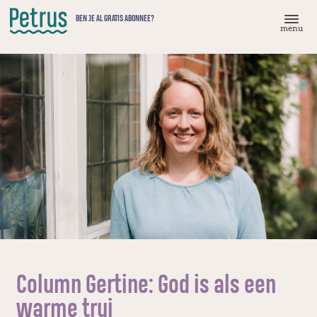
Doorgaan
BEN JE AL GRATIS ABONNEE?
naar
menu
hoofdinhoud
Column Gertine: God is als een
warme trui