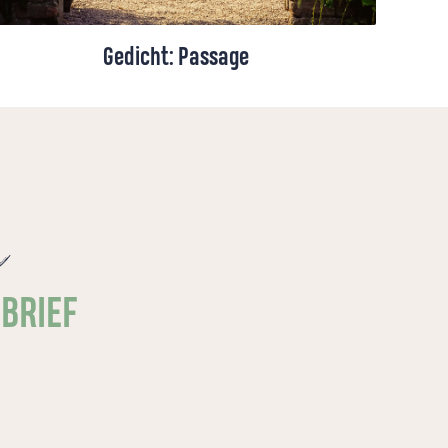
Gedicht: Passage
Soms vraagt een nieuw begin niet om
grote stappen, maar om een kleine buiging.
Een gedicht van Grady van den Bosch, uit
haar bundel 'Intact'.
e
SBRIEF