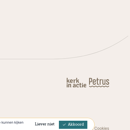
 kunnen kijken
Liever niet
Akkoord
Privacyverklaring & Cookies