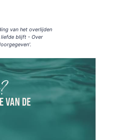
ing van het overlijden
iefde blijft - Over
doorgegeven'.
n?
E VAN DE