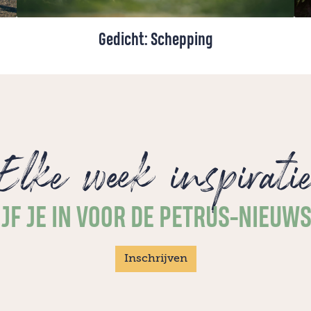
Gedicht: Schepping
Soms ontstaat het belangrijkste niet in
vloeiende zinnen, maar in het stamelen.
Een gedicht van Grady van den Bosch, uit
haar bundel 'Intact'.
Elke week inspirati
JF JE IN VOOR DE PETRUS-NIEUW
Inschrijven