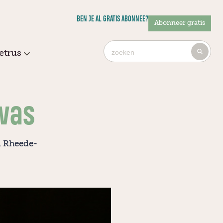
BEN JE AL GRATIS ABONNEE?
Abonneer gratis
Ty
etrus
4
or
mo
cha
 was
for
res
n Rheede-