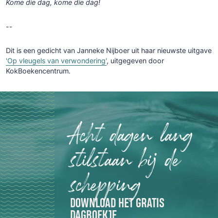
Kome die dag, kome die dag!
--
Dit is een gedicht van Janneke Nijboer uit haar nieuwste uitgave
'Op vleugels van verwondering'
, uitgegeven door
KokBoekencentrum.
Acht dagen lang
stilstaan bij de
schepping
DOWNLOAD HET GRATIS
DAGBOEKJE