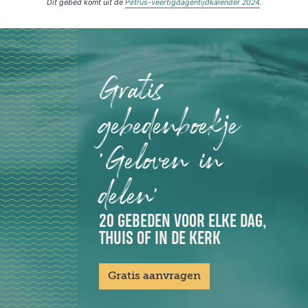
Dit gebed komt uit de
Petrus-veertigdagentijdkalender 2024
.
Gratis
gebedenboekje
'Geloven in
delen'
20 GEBEDEN VOOR ELKE DAG,
THUIS OF IN DE KERK
Gratis aanvragen