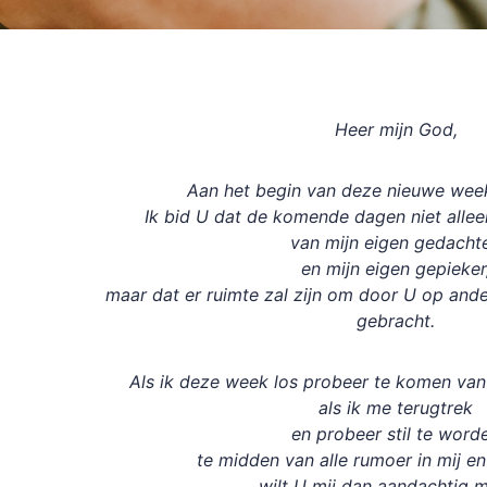
Heer mijn God,
Aan het begin van deze nieuwe week
Ik bid U dat de komende dagen niet alleen
van mijn eigen gedacht
en mijn eigen gepieker
maar dat er ruimte zal zijn om door U op and
gebracht.
Als ik deze week los probeer te komen va
als ik me terugtrek
en probeer stil te word
te midden van alle rumoer in mij e
wilt U mij dan aandachtig 