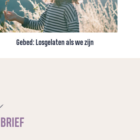
Gebed: Losgelaten als we zijn
Over geboren worden, losgelaten worden
en het diepe verlangen om verbonden te
blijven met de Bron van ons leven.
e
SBRIEF