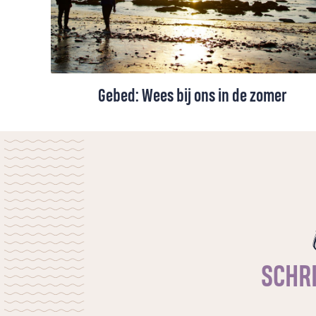
Gebed: Wees bij ons in de zomer
Een zomergebed voor vakantie en gewone
dagen. Om rust die dieper gaat dan vrije
tijd: de rust van Gods nabijheid, die nieuwe
kracht en vrede geeft.
SCHRI