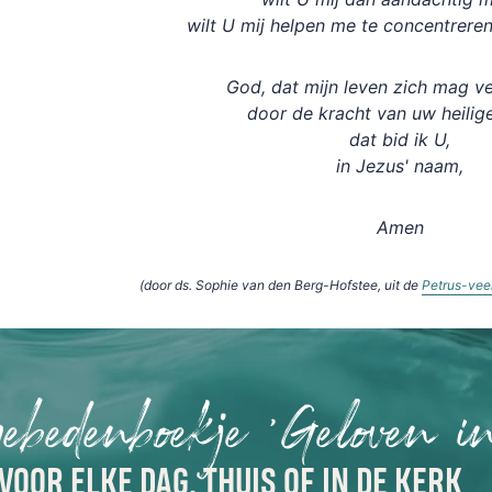
wilt U mij helpen me te concentrere
God, dat mijn leven zich mag v
door de kracht van uw heilig
dat bid ik U,
in Jezus' naam,
Amen
(door ds. Sophie van den Berg-Hofstee, uit de
Petrus-vee
gebedenboekje 'Geloven i
VOOR ELKE DAG, THUIS OF IN DE KERK