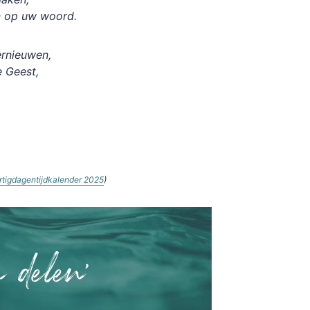
n op uw woord.
ernieuwen,
e Geest,
rtigdagentijdkalender 2025
)
n delen'