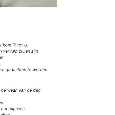
 kom ik tot U.
 vervuld zullen zijn
en
,
ere gedachten te worden
n de waan van de dag,
en
n om mij heen,
maken,