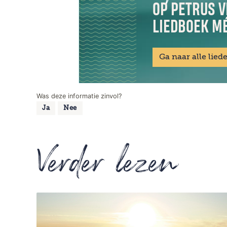
OP PETRUS V
LIEDBOEK MÉ
Ga naar alle lied
Was deze informatie zinvol?
Ja
Nee
Verder lezen