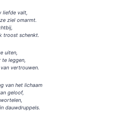
 liefde valt,
nze ziel omarmt.
htbij,
jk troost schenkt.
e uiten,
r te leggen,
s van vertrouwen.
ing van het lichaam
 van geloof,
 wortelen,
 in dauwdruppels.