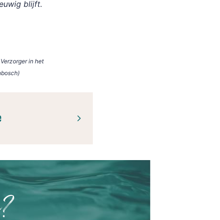
euwig blijft.
Verzorger in het
nbosch)
e
n?