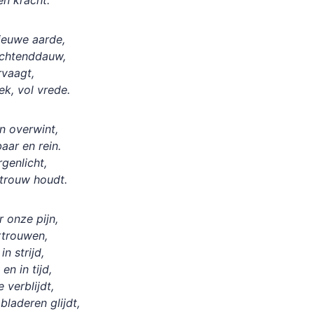
 en kracht.
nieuwe aarde,
 ochtenddauw,
rvaagt,
ek, vol vrede.
en overwint,
aar en rein.
rgenlicht,
 trouw houdt.
r onze pijn,
rtrouwen,
in strijd,
en in tijd,
e verblijdt,
bladeren glijdt,