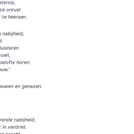
sternis,
nze onrust
 te heersen.
n nabijheid,
d.
luisteren
voelt,
belofte horen:
ieuw.”
rnieuwen en genezen.
ende nabijheid,
t in verdriet.