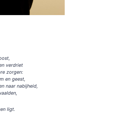
roost,
en verdriet
are zorgen:
am en geest,
n naar nabijheid,
waalden,
en ligt.