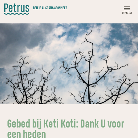
Doorgaan
BEN JE AL GRATIS ABONNEE?
naar
menu
hoofdinhoud
Gebed bij Keti Koti: Dank U voor
een heden