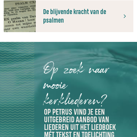
De blijvende kracht van de
psalmen
Op zoek naar
mooie
kerkliederen?
OP PETRUS VIND JE EEN
UITGEBREID AANBOD VAN
LIEDEREN UIT HET LIEDBOEK
MÉT TEKST EN TOELICHTING