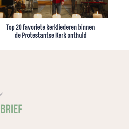
Top 20 favoriete kerkliederen binnen
de Protestantse Kerk onthuld
De liederen ‘Ga met God’, ‘Abba, Vader’ en
‘Ik zal er zijn’ zijn de drie meest geliefde
liederen binnen de Protestantse Kerk in
Nederland, zo blijkt uit het recent
uitgevoerde liederenonderzoek van de
e
Protestantse Kerk.
SBRIEF