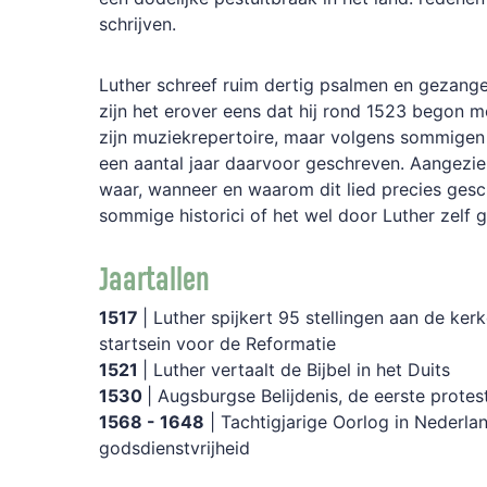
schrijven.
Luther schreef ruim dertig psalmen en gezange
zijn het erover eens dat hij rond 1523 begon
zijn muziekrepertoire, maar volgens sommigen i
een aantal jaar daarvoor geschreven. Aangezien 
waar, wanneer en waarom dit lied precies gesch
sommige historici of het wel door Luther zelf g
Jaartallen
1517
| Luther spijkert 95 stellingen aan de ker
startsein voor de Reformatie
1521
| Luther vertaalt de Bijbel in het Duits
1530
| Augsburgse Belijdenis, de eerste protes
1568 - 1648
| Tachtigjarige Oorlog in Nederlan
godsdienstvrijheid