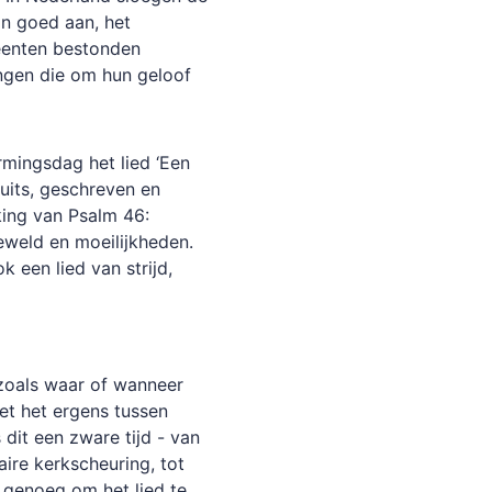
n goed aan, het
meenten bestonden
ingen die om hun geloof
rmingsdag het lied ‘Een
 Duits, geschreven en
ing van Psalm 46:
eweld en moeilijkheden.
k een lied van strijd,
, zoals waar of wanneer
oet het ergens tussen
dit een zware tijd - van
ire kerkscheuring, tot
n genoeg om het lied te