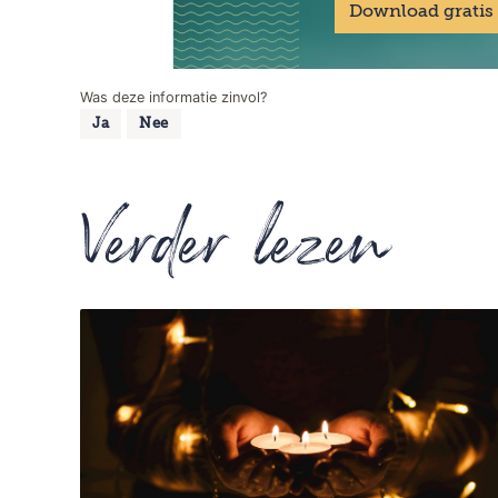
Download gratis
Was deze informatie zinvol?
Ja
Nee
Verder lezen