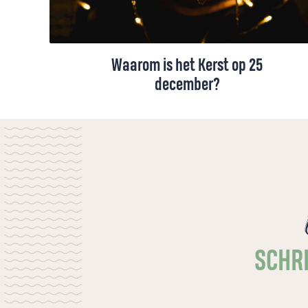
Waarom is het Kerst op 25
december?
Christenen vieren de geboortedag van
Jezus al eeuwenlang op 25 december.
Maar waarom op die datum? Spoiler alert:
helemaal zeker weten zullen we het nooit.
Maar geleerden hebben wel hard
geprobeerd om het uit te zoeken.
SCHRI