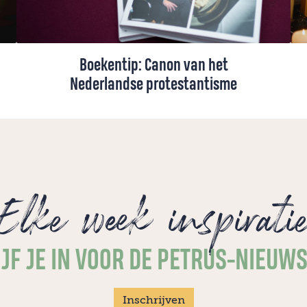
Boekentip: Canon van het
Nederlandse protestantisme
Het boek 'Canon van het Nederlandse
protestantisme' biedt in 49 vensters een
overzicht van de geschiedenis en
achtergronden van het protestantisme in
Nederland.
Elke week inspirati
JF JE IN VOOR DE PETRUS-NIEUW
Inschrijven