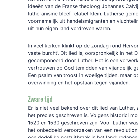
ideeën van de Franse theoloog Johannes Calvij
lutheranisme bleef relatief klein. Lutherse ge
voornamelijk uit handelsmigranten en vluchtel
uit hun eigen land verdreven waren.
In veel kerken klinkt op de zondag rond Hervo
vaste burcht’. Dit lied is, oorspronkelijk in het
gecomponeerd door Luther. Het is een verwerk
vertrouwen op God temidden van vijandelijk g
Een psalm van troost in woelige tijden, maar oo
overwinning en het opstaan tegen vijanden.
Zware tijd
Er is niet veel bekend over dit lied van Luther
het precies geschreven is. Volgens historici m
1520 en 1530 geschreven zijn. Voor Luther was 
het onbedoeld veroorzaken van een revolutiona
een dodelijke pestuitbraak in het land: redene