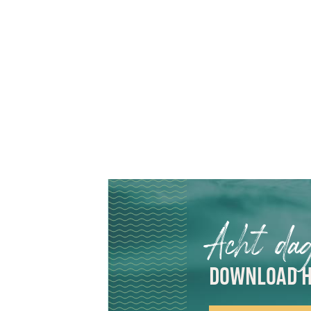
Acht da
DOWNLOAD H