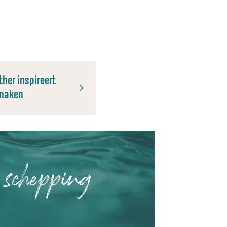
her inspireert
 maken
 schepping