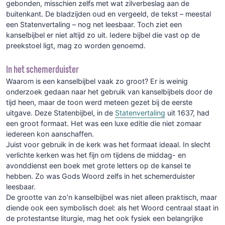
gebonden, misschien zelfs met wat zilverbeslag aan de
buitenkant. De bladzijden oud en vergeeld, de tekst – meestal
een Statenvertaling – nog net leesbaar. Toch ziet een
kanselbijbel er niet altijd zo uit. Iedere bijbel die vast op de
preekstoel ligt, mag zo worden genoemd.
In het schemerduister
Waarom is een kanselbijbel vaak zo groot? Er is weinig
onderzoek gedaan naar het gebruik van kanselbijbels door de
tijd heen, maar de toon werd meteen gezet bij de eerste
uitgave. Deze Statenbijbel, in de
Statenvertaling
uit 1637, had
een groot formaat. Het was een luxe editie die niet zomaar
iedereen kon aanschaffen.
Juist voor gebruik in de kerk was het formaat ideaal. In slecht
verlichte kerken was het fijn om tijdens de middag- en
avonddienst een boek met grote letters op de kansel te
hebben. Zo was Gods Woord zelfs in het schemerduister
leesbaar.
De grootte van zo’n kanselbijbel was niet alleen praktisch, maar
diende ook een symbolisch doel: als het Woord centraal staat in
de protestantse liturgie, mag het ook fysiek een belangrijke