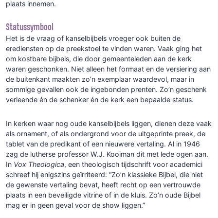
plaats innemen.
Statussymbool
Het is de vraag of kanselbijbels vroeger ook buiten de
erediensten op de preekstoel te vinden waren. Vaak ging het
om kostbare bijbels, die door gemeenteleden aan de kerk
waren geschonken. Niet alleen het formaat en de versiering aan
de buitenkant maakten zo’n exemplaar waardevol, maar in
sommige gevallen ook de ingebonden prenten. Zo’n geschenk
verleende én de schenker én de kerk een bepaalde status.
In kerken waar nog oude kanselbijbels liggen, dienen deze vaak
als ornament, of als ondergrond voor de uitgeprinte preek, de
tablet van de predikant of een nieuwere vertaling. Al in 1946
zag de lutherse professor W.J. Kooiman dit met lede ogen aan.
In
Vox Theologica
, een theologisch tijdschrift voor academici
schreef hij enigszins geïrriteerd: “Zo’n klassieke Bijbel, die niet
de gewenste vertaling bevat, heeft recht op een vertrouwde
plaats in een beveiligde vitrine of in de kluis. Zo’n oude Bijbel
mag er in geen geval voor de show liggen.”