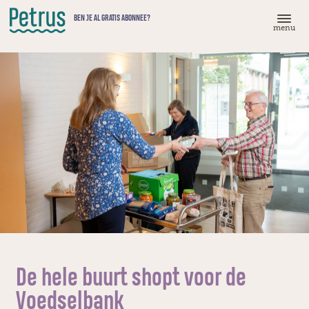
Doorgaan
BEN JE AL GRATIS ABONNEE?
naar
menu
hoofdinhoud
De hele buurt shopt voor de
Voedselbank