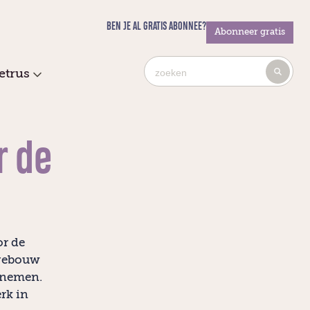
BEN JE AL GRATIS ABONNEE?
Abonneer gratis
Ty
etrus
4
or
mo
cha
r de
for
res
or de
kgebouw
 nemen.
rk in