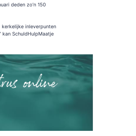
uari deden zo’n 150
 kerkelijke inleverpunten
’ kan SchuldHulpMaatje
rus online