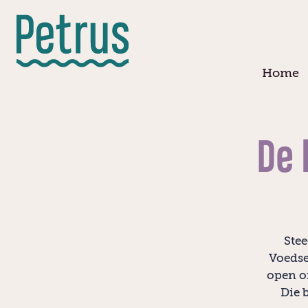
Doorgaan
naar
hoofdinhoud
Home
De 
Stee
Voedse
open o
Die 