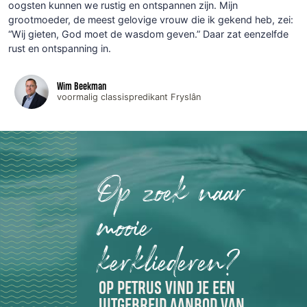
oogsten kunnen we rustig en ontspannen zijn. Mijn
grootmoeder, de meest gelovige vrouw die ik gekend heb, zei:
“Wij gieten, God moet de wasdom geven.” Daar zat eenzelfde
rust en ontspanning in.
Wim Beekman
voormalig classispredikant Fryslân
Op zoek naar
mooie
kerkliederen?
OP PETRUS VIND JE EEN
UITGEBREID AANBOD VAN