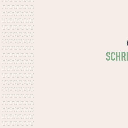
Lege tijd is nodig, een tijd zonder moeten.
Daar is niet per se een vakantie voor
nodig.
SCHRI