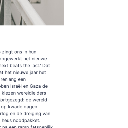
 zingt ons in hun
 opgewerkt het nieuwe
next beats the last.’ Dat
at het nieuwe jaar het
arenlang een
ben Israël en Gaza de
 kiezen wereldleiders
 Kortgezegd: de wereld
n op kwade dagen.
rlog en de dreiging van
n heus noodpakket.
 na een ramp fatsoenlijk