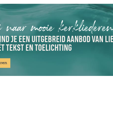
 naar mooie kerkliedere
IND JE EEN UITGEBREID AANBOD VAN LI
T TEKST EN TOELICHTING
eren