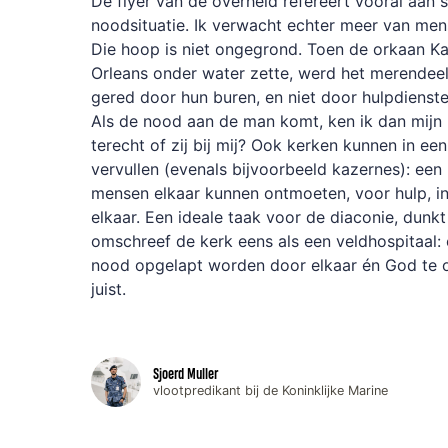
De flyer van de overheid refereert vooral aan s
noodsituatie. Ik verwacht echter meer van me
Die hoop is niet ongegrond. Toen de orkaan Ka
Orleans onder water zette, werd het merendee
gered door hun buren, en niet door hulpdienste
Als de nood aan de man komt, ken ik dan mijn 
terecht of zij bij mij? Ook kerken kunnen in een 
vervullen (evenals bijvoorbeeld kazernes): een 
mensen elkaar kunnen ontmoeten, voor hulp, in
elkaar. Een ideale taak voor de diaconie, dunkt
omschreef de kerk eens als een veldhospitaal:
nood opgelapt worden door elkaar én God te o
juist.
Sjoerd Muller
vlootpredikant bij de Koninklijke Marine