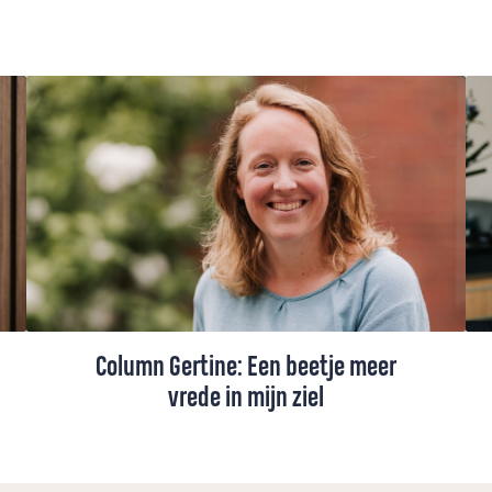
Column Gertine: Een beetje meer
vrede in mijn ziel
Ds. Gertine Blom maakte een bijzondere
vredeswake mee in haar kleine