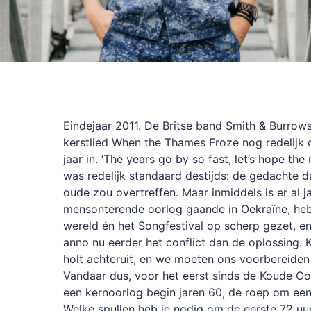
Eindejaar 2011. De Britse band Smith & Burrows
kerstlied When the Thames Froze nog redelijk
jaar in. ‘The years go by so fast, let’s hope the 
was redelijk standaard destijds: de gedachte d
oude zou overtreffen. Maar inmiddels is er al j
mensonterende oorlog gaande in Oekraïne, heb
wereld én het Songfestival op scherp gezet, en
anno nu eerder het conflict dan de oplossing.
holt achteruit, en we moeten ons voorbereide
Vandaar dus, voor het eerst sinds de Koude Oo
een kernoorlog begin jaren 60, de roep om ee
Welke spullen heb je nodig om de eerste 72 uur