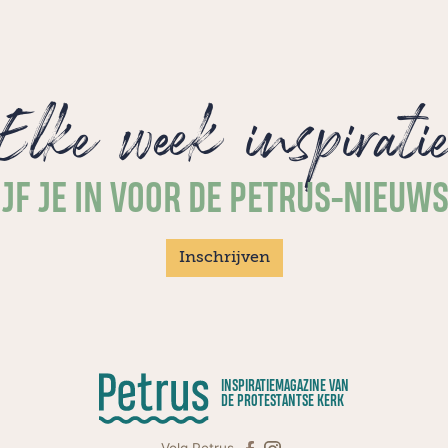
dorpskerkje: "Het was weinig, maar het
was iets".
Elke week inspirati
JF JE IN VOOR DE PETRUS-NIEUW
Inschrijven
INSPIRATIEMAGAZINE VAN
DE PROTESTANTSE KERK