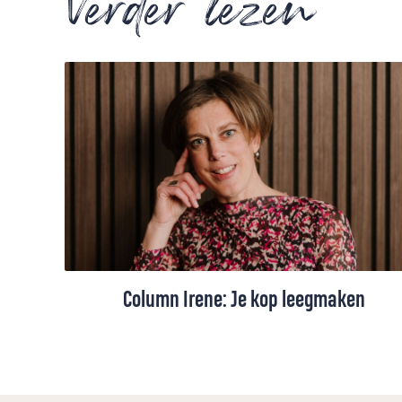
Verder lezen
Column Irene: Je kop leegmaken
Als de agenda van Irene van der Meulen
overvol is, dan moet ze eerst haar kop
leegmaken voordat er weer ruimte komt.