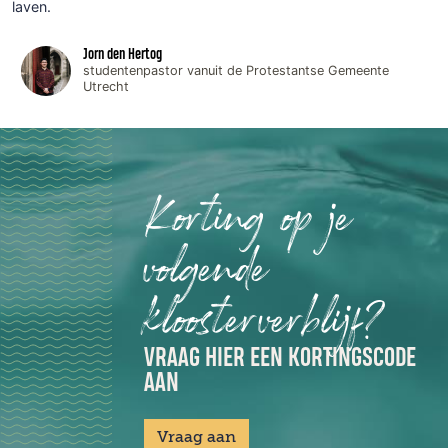
laven.
Jorn den Hertog
studentenpastor vanuit de Protestantse Gemeente
Utrecht
Korting op je
volgende
kloosterverblijf?
VRAAG HIER EEN KORTINGSCODE
AAN
Vraag aan