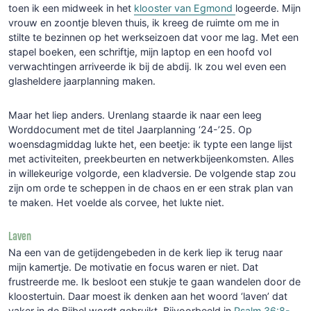
toen ik een midweek in het
klooster van Egmond
logeerde. Mijn
vrouw en zoontje bleven thuis, ik kreeg de ruimte om me in
stilte te bezinnen op het werkseizoen dat voor me lag. Met een
stapel boeken, een schriftje, mijn laptop en een hoofd vol
verwachtingen arriveerde ik bij de abdij. Ik zou wel even een
glasheldere jaarplanning maken.
Maar het liep anders. Urenlang staarde ik naar een leeg
Worddocument met de titel Jaarplanning ‘24-’25. Op
woensdagmiddag lukte het, een beetje: ik typte een lange lijst
met activiteiten, preekbeurten en netwerkbijeenkomsten. Alles
in willekeurige volgorde, een kladversie. De volgende stap zou
zijn om orde te scheppen in de chaos en er een strak plan van
te maken. Het voelde als corvee, het lukte niet.
Laven
Na een van de getijdengebeden in de kerk liep ik terug naar
mijn kamertje. De motivatie en focus waren er niet. Dat
frustreerde me. Ik besloot een stukje te gaan wandelen door de
kloostertuin. Daar moest ik denken aan het woord ‘laven’ dat
vaker in de Bijbel wordt gebruikt. Bijvoorbeeld in
Psalm 36:8-