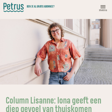
Doorgaan
BEN JE AL GRATIS ABONNEE?
naar
menu
hoofdinhoud
Column Lisanne: Iona geeft een
diep gevoel van thuiskomen