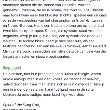
marmeren stenen die de ‘tranen van Columba’ worden
genoemd. Columba, de Ierse monnik die rond 563 na Christus
naar Iona kwam en er het klooster stichtte, speelde een cruciale
rol in de verspreiding van het christendom in Groot-Brittannië
en Noord-Europa. Het is een traditie op Iona om op dit strand
twee kiezels op te rapen. De ene, die symbool staat voor iets
negatiefs, werp je terug in de zee, een symbolische daad van
loslaten. De andere kiezel neem je mee naar huis, als een
tastbare herinnering aan een nieuwe verbintenis, een frisse start.
Mijn vensterbank is inmiddels een stille getuige van vele van die
losgelaten lasten en nieuwe beginpunten.
Diep gevoel
De diensten, met hun prachtige haast lutherse liturgie, waren
mooie ankerpunten in de dag. Vooral de ‘service of healing’,
geleid door een trans man, etste zich in mijn geheugen. Terwijl
een brandende kaars van hand tot hand ging in de stilte,
klonken de eenvoudige, maar krachtige woorden:
Spirit of the living God,
present with us now,