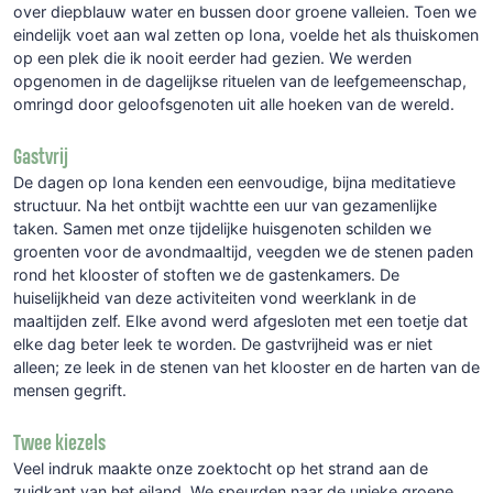
over diepblauw water en bussen door groene valleien. Toen we
eindelijk voet aan wal zetten op Iona, voelde het als thuiskomen
op een plek die ik nooit eerder had gezien. We werden
opgenomen in de dagelijkse rituelen van de leefgemeenschap,
omringd door geloofsgenoten uit alle hoeken van de wereld.
Gastvrij
De dagen op Iona kenden een eenvoudige, bijna meditatieve
structuur. Na het ontbijt wachtte een uur van gezamenlijke
taken. Samen met onze tijdelijke huisgenoten schilden we
groenten voor de avondmaaltijd, veegden we de stenen paden
rond het klooster of stoften we de gastenkamers. De
huiselijkheid van deze activiteiten vond weerklank in de
maaltijden zelf. Elke avond werd afgesloten met een toetje dat
elke dag beter leek te worden. De gastvrijheid was er niet
alleen; ze leek in de stenen van het klooster en de harten van de
mensen gegrift.
Twee kiezels
Veel indruk maakte onze zoektocht op het strand aan de
zuidkant van het eiland. We speurden naar de unieke groene