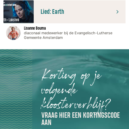
Lied: Earth
Lisanne Bouma
diaconaal medewerker bij de Evangelisch-Lutherse
Gemeente Amsterdam
Korting op je
volgende
kloosterverblijf?
VRAAG HIER EEN KORTINGSCODE
AAN