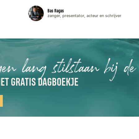
Bas Ragas
zanger, presentator, acteur en schrijver
gen lang stilstaan bij de
ET GRATIS DAGBOEKJE