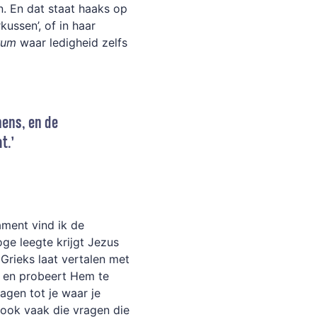
n. En dat staat haaks op
ussen’, of in haar
rum
waar ledigheid zelfs
mens, en de
t.’
ment vind ik de
oge leegte krijgt Jezus
Grieks laat vertalen met
ef en probeert Hem te
ragen tot je waar je
n ook vaak die vragen die