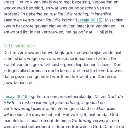
vraag. Het volk van Israël werd met bezetting, verovering en
wegvoeren bedreigd, en wat was de boodschap van de
profeet?
‘In bekering en rust ligt jullie redding, in innerlijke
kalmte en vertrouwen ligt jullie kracht’
(
Jesaja 30:15
). Misschien
kwam het grote gevaar niet vanbuiten maar juist vanbinnen. Het
antwoord ligt in het vertrouwen, het geloof dat Hij bij je is.
Durf te vertrouwen
Durf te vertrouwen dat werkelijk geluk en werkelijke vrede niet
in het slaafs volgen van ons westerse ideaalbeeld zitten. De
kracht van ons geloof zit juist ergens diep binnen in jezelf. Durf
je tegen alle stormen in om te keren, durf in stilte te vertrouwen
dat je gezien en gehoord wordt en de kracht van God je op
jouw benen zet.
Jesaja 30:15
legt het op een presenteerblaadje.
Dit zei God, de
HEER: ‘In rust en inkeer ligt jullie redding, in geduld en
vertrouwen ligt jullie kracht’
. Vervolgens staat er:
Maar jullie
wilden niet
. Ze durven het niet. Het volk lijdt, niet omdat God
machteloos is maar omdat de mens Gods weg verwerpt, een
weg die juist gefundeerd is door vertrouwen in God. Daar zit de