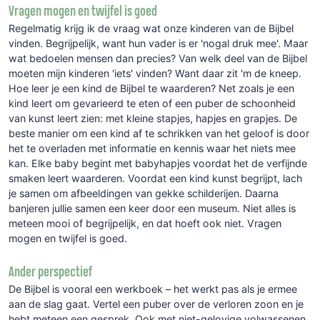
Vragen mogen en twijfel is goed
Regelmatig krijg ik de vraag wat onze kinderen van de Bijbel
vinden. Begrijpelijk, want hun vader is er 'nogal druk mee'. Maar
wat bedoelen mensen dan precies? Van welk deel van de Bijbel
moeten mijn kinderen 'iets' vinden? Want daar zit 'm de kneep.
Hoe leer je een kind de Bijbel te waarderen? Net zoals je een
kind leert om gevarieerd te eten of een puber de schoonheid
van kunst leert zien: met kleine stapjes, hapjes en grapjes. De
beste manier om een kind af te schrikken van het geloof is door
het te overladen met informatie en kennis waar het niets mee
kan. Elke baby begint met babyhapjes voordat het de verfijnde
smaken leert waarderen. Voordat een kind kunst begrijpt, lach
je samen om afbeeldingen van gekke schilderijen. Daarna
banjeren jullie samen een keer door een museum. Niet alles is
meteen mooi of begrijpelijk, en dat hoeft ook niet. Vragen
mogen en twijfel is goed.
Ander perspectief
De Bijbel is vooral een werkboek – het werkt pas als je ermee
aan de slag gaat. Vertel een puber over de verloren zoon en je
hebt meteen een gesprek. Ook met niet-gelovige volwassenen