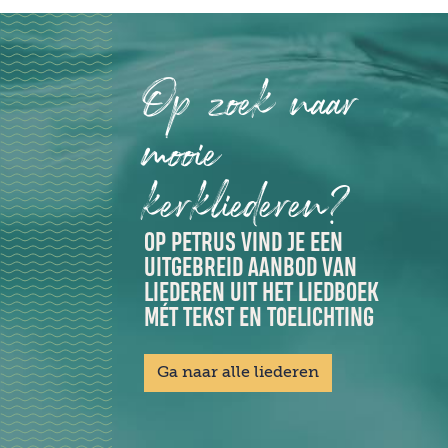
Op zoek naar
mooie
kerkliederen?
OP PETRUS VIND JE EEN
UITGEBREID AANBOD VAN
LIEDEREN UIT HET LIEDBOEK
MÉT TEKST EN TOELICHTING
Ga naar alle liederen