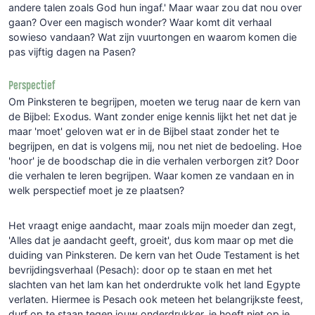
andere talen zoals God hun ingaf.' Maar waar zou dat nou over
gaan? Over een magisch wonder? Waar komt dit verhaal
sowieso vandaan? Wat zijn vuurtongen en waarom komen die
pas vijftig dagen na Pasen?
Perspectief
Om Pinksteren te begrijpen, moeten we terug naar de kern van
de Bijbel: Exodus. Want zonder enige kennis lijkt het net dat je
maar 'moet' geloven wat er in de Bijbel staat zonder het te
begrijpen, en dat is volgens mij, nou net niet de bedoeling. Hoe
'hoor' je de boodschap die in die verhalen verborgen zit? Door
die verhalen te leren begrijpen. Waar komen ze vandaan en in
welk perspectief moet je ze plaatsen?
Het vraagt enige aandacht, maar zoals mijn moeder dan zegt,
'Alles dat je aandacht geeft, groeit', dus kom maar op met die
duiding van Pinksteren. De kern van het Oude Testament is het
bevrijdingsverhaal (Pesach): door op te staan en met het
slachten van het lam kan het onderdrukte volk het land Egypte
verlaten. Hiermee is Pesach ook meteen het belangrijkste feest,
durf op te staan tegen jouw onderdrukker, je hoeft niet op je