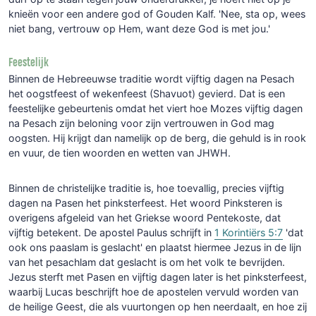
knieën voor een andere god of Gouden Kalf. 'Nee, sta op, wees
niet bang, vertrouw op Hem, want deze God is met jou.'
Feestelijk
Binnen de Hebreeuwse traditie wordt vijftig dagen na Pesach
het oogstfeest of wekenfeest (Shavuot) gevierd. Dat is een
feestelijke gebeurtenis omdat het viert hoe Mozes vijftig dagen
na Pesach zijn beloning voor zijn vertrouwen in God mag
oogsten. Hij krijgt dan namelijk op de berg, die gehuld is in rook
en vuur, de tien woorden en wetten van JHWH.
Binnen de christelijke traditie is, hoe toevallig, precies vijftig
dagen na Pasen het pinksterfeest. Het woord Pinksteren is
overigens afgeleid van het Griekse woord Pentekoste, dat
vijftig betekent. De apostel Paulus schrijft in
1 Korintiërs 5:7
'dat
ook ons paaslam is geslacht' en plaatst hiermee Jezus in de lijn
van het pesachlam dat geslacht is om het volk te bevrijden.
Jezus sterft met Pasen en vijftig dagen later is het pinksterfeest,
waarbij Lucas beschrijft hoe de apostelen vervuld worden van
de heilige Geest, die als vuurtongen op hen neerdaalt, en hoe zij