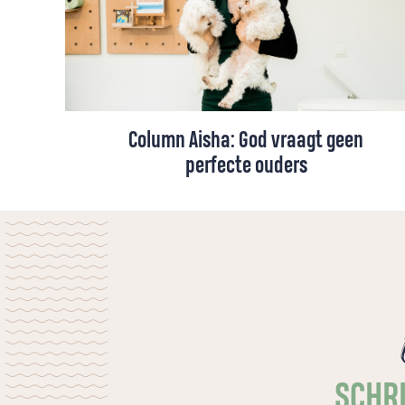
Column Aisha: God vraagt geen
perfecte ouders
We willen onze kinderen graag iets
meegeven van het geloof. Maar wat ze het
meest onthouden, zijn niet onze woorden,
maar ons leven. Aisha vindt dat soms
confronterend, maar ook bemoedigend:
God vraagt geen perfecte ouders. Je mag
juist laten zien hoe je als christen kunt
omgaan met onvolmaaktheid.
SCHRI