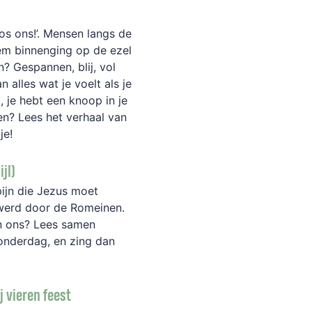
los ons!’. Mensen langs de
em binnenging op de ezel
n? Gespannen, blij, vol
 alles wat je voelt als je
, je hebt een knoop in je
en? Lees het verhaal van
dje!
ijl)
pijn die Jezus moet
 werd door de Romeinen.
an ons? Lees samen
Donderdag, en zing dan
j vieren feest