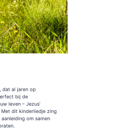
, dat al jaren op
erfect bij de
euw leven – Jezus’
Met dit kinderliedje zing
e aanleiding om samen
 praten.