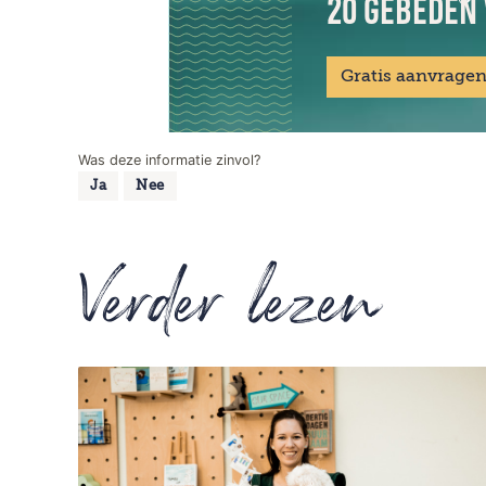
20 GEBEDEN 
Gratis aanvrage
Was deze informatie zinvol?
Ja
Nee
Verder lezen