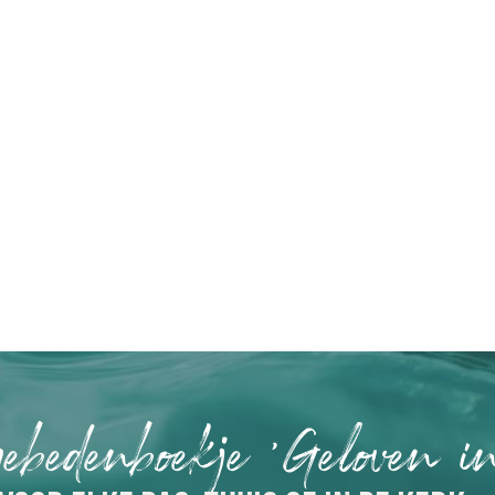
gebedenboekje 'Geloven i