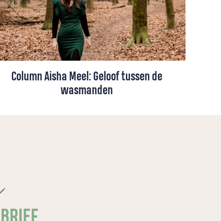
Column Aisha Meel: Geloof tussen de
wasmanden
Heiligheid zit niet in grootse momenten.
Aisha Meel ontdekt dat God ook te zoeken
is tussen de uitpuilende wasmanden.
e
SBRIEF