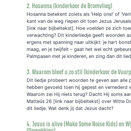
2. Hosanna (kinderkoor de Bromvlieg)
Hosanna betekent zoiets als ‘Help ons!’ of ‘Ver
kant van de weg riepen dit toen Jezus Jerusal
[link naar bijbeltekst]. Hoe voelden ze zich toe
verwachting? Dit kinderliedje geeft woorden aan
ergens met spanning naar uitkijkt: je hart bonst
maag, en je twijfelt – gaat het wel echt gebeur
Palmpasen met je kinderen, en zing dan dit lie
3. Waarom bleef u zo stil (kinderkoor de Vuurp
Dit liedje probeert woorden te geven aan alle 
hebben gevoeld toen hij gepest en vernederd
Waarom zei Hij niets terug? Dacht Hij soms a
Matteüs 26 [link naar bijbeltekst] over Witte 
dit liedje. Wat denk jij dat Jezus dacht?
4. Jesus is alive (Make Some Noise Kids) en Wi
(Opwekking)