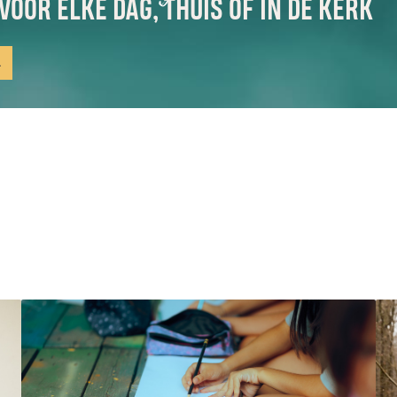
VOOR ELKE DAG, THUIS OF IN DE KERK
n