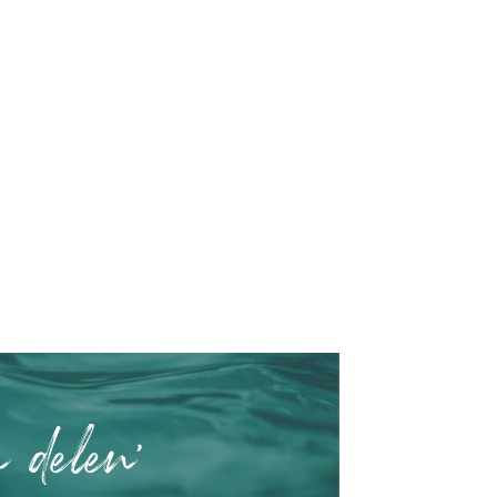
n delen'