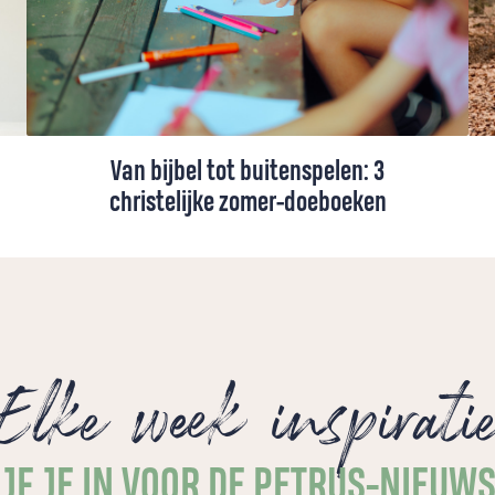
Van bijbel tot buitenspelen: 3
christelijke zomer-doeboeken
Zomer! Hopelijk een tijd om te ontspannen
en samen te zijn. Maar hoe zorg je ervoor
dat die tijd samen ook relaxt is (en blijft)?
Geen zorgen! De Petrus-redactie heeft de
leukste christelijke doeboeken verzameld.
Elke week inspirati
JF JE IN VOOR DE PETRUS-NIEUW