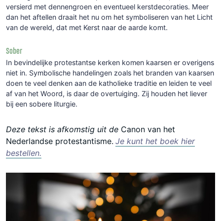
versierd met dennengroen en eventueel kerstdecoraties. Meer
dan het aftellen draait het nu om het symboliseren van het Licht
van de wereld, dat met Kerst naar de aarde komt.
Sober
In
bevindelijke
protestantse
kerken
komen
kaarsen
er
overigens
niet
in.
Symbolische
han
delingen
zoals
het
branden
van
kaarsen
doen
te
veel
denken
aan
de
katholieke
traditie
en
leiden
te
veel
af
van
het
Woord,
is
daar
de
overtuiging.
Zij
houden
het
liever
bij
een
so
bere
liturgie.
Deze tekst is afkomstig uit de
Canon van het
Nederlandse protestantisme.
Je kunt het boek hier
bestellen.