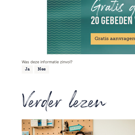
Gratis 
20 GEBEDEN 
Gratis aanvrage
Was deze informatie zinvol?
Ja
Nee
Verder lezen