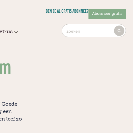
BEN JE AL GRATIS ABONNEE?
Abonneer gratis
Ty
etrus
4
or
mo
cha
lm
for
res
f Goede
g een
n leef zo