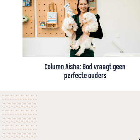
Column Aisha: God vraagt geen
perfecte ouders
We willen onze kinderen graag iets
meegeven van het geloof. Maar wat ze het
meest onthouden, zijn niet onze woorden,
maar ons leven. Aisha vindt dat soms
confronterend, maar ook bemoedigend:
God vraagt geen perfecte ouders. Je mag
juist laten zien hoe je als christen kunt