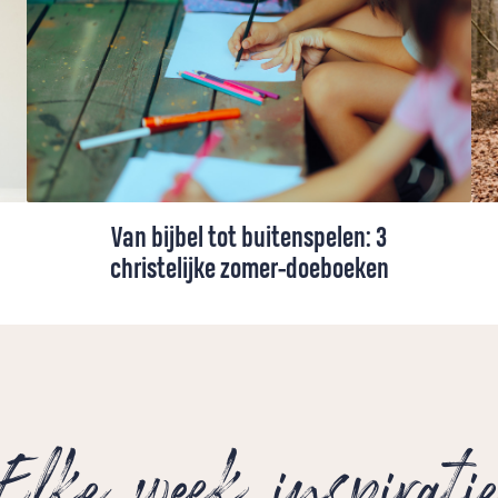
Van bijbel tot buitenspelen: 3
christelijke zomer-doeboeken
Zomer! Hopelijk een tijd om te ontspannen
en samen te zijn. Maar hoe zorg je ervoor
dat die tijd samen ook relaxt is (en blijft)?
Geen zorgen! De Petrus-redactie heeft de
leukste christelijke doeboeken verzameld.
Elke week inspirati