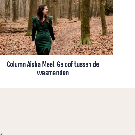
Column Aisha Meel: Geloof tussen de
wasmanden
Heiligheid zit niet in grootse momenten.
Aisha Meel ontdekt dat God ook te zoeken
is tussen de uitpuilende wasmanden.
e