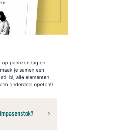
t op palmzondag en
 maak je samen een
til bij alle elementen
 een onderdeel opeten!).
almpasenstok?