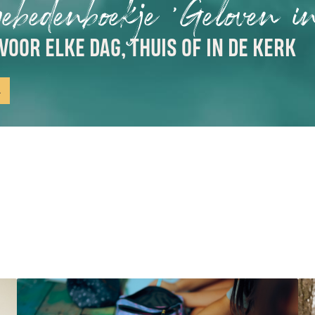
gebedenboekje 'Geloven i
VOOR ELKE DAG, THUIS OF IN DE KERK
n