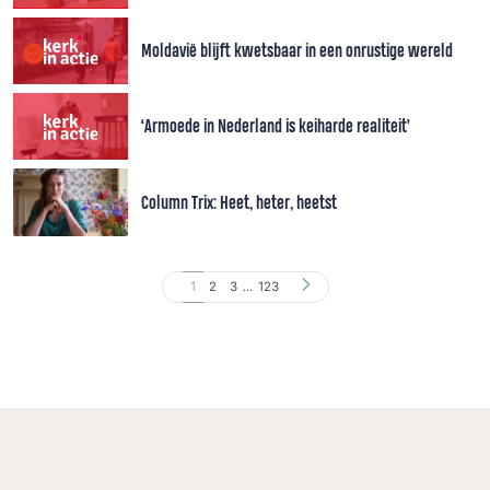
Moldavië blijft kwetsbaar in een onrustige wereld
‘Armoede in Nederland is keiharde realiteit’
Column Trix: Heet, heter, heetst
1
2
3
...
123