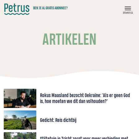
Doorgaan
BEN JE AL GRATIS ABONNEE?
naar
menu
hoofdinhoud
ARTIKELEN
Rokus Maasland bezocht Oekraïne: 'Als er geen God
is, hoe moeten we dit dan volhouden?’
Gedicht: Reis dichtbij
Stiltetuin in Tricht zorgt voor meer verbinding met