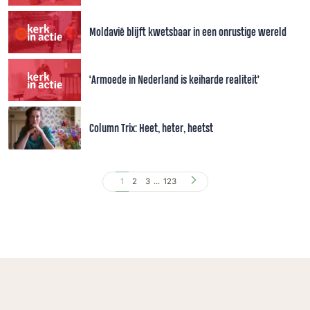
Moldavië blijft kwetsbaar in een onrustige wereld
‘Armoede in Nederland is keiharde realiteit’
Column Trix: Heet, heter, heetst
1
2
3
...
123