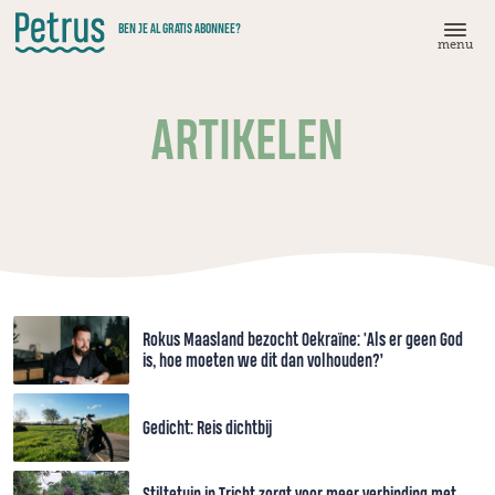
Doorgaan
BEN JE AL GRATIS ABONNEE?
naar
menu
hoofdinhoud
ARTIKELEN
Rokus Maasland bezocht Oekraïne: 'Als er geen God
is, hoe moeten we dit dan volhouden?’
Gedicht: Reis dichtbij
Stiltetuin in Tricht zorgt voor meer verbinding met