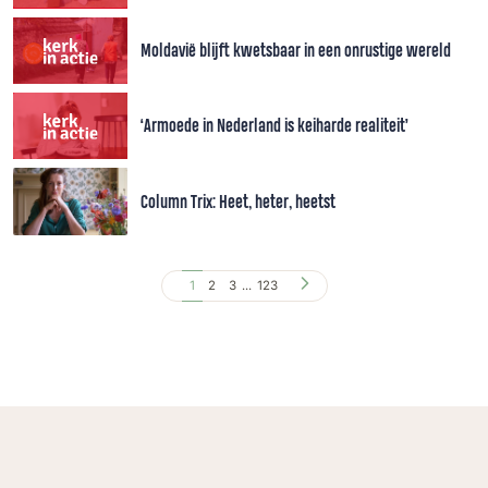
Moldavië blijft kwetsbaar in een onrustige wereld
‘Armoede in Nederland is keiharde realiteit’
Column Trix: Heet, heter, heetst
1
2
3
...
123