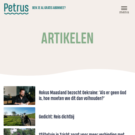
Doorgaan
BEN JE AL GRATIS ABONNEE?
naar
menu
hoofdinhoud
ARTIKELEN
Rokus Maasland bezocht Oekraïne: 'Als er geen God
is, hoe moeten we dit dan volhouden?’
Gedicht: Reis dichtbij
Stiltetuin in Tricht zorgt voor meer verbinding met