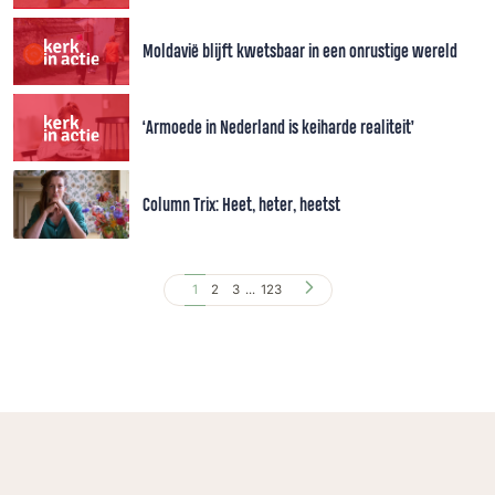
Moldavië blijft kwetsbaar in een onrustige wereld
‘Armoede in Nederland is keiharde realiteit’
Column Trix: Heet, heter, heetst
1
2
3
...
123