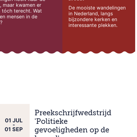
k, maar kwamen er
De mooiste wandelingen
 tóch terecht. Wat
in Nederland, langs
en mensen in de
bijzondere kerken en
?
interessante plekken.
Preekschrijfwedstrijd
01
JUL
'Politieke
-
01
SEP
gevoeligheden op de