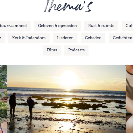
Thema's
 duurzaamheid
Geloven & opvoeden
Rust & ruimte
Cul
w
Kerk & Jodendom
Liederen
Gebeden
Gedichten
Films
Podcasts