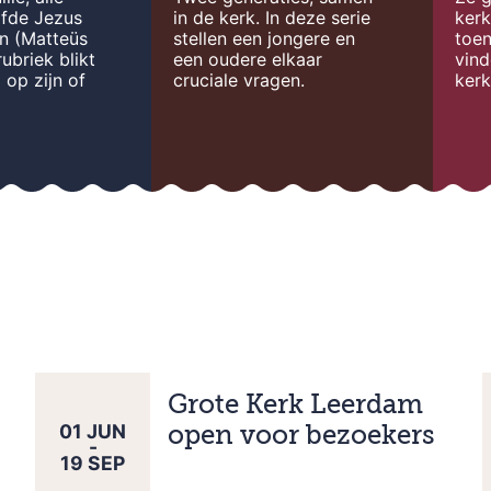
ofde Jezus
in de kerk. In deze serie
ker
en (Matteüs
stellen een jongere en
toen
rubriek blikt
een oudere elkaar
vind
 op zijn of
cruciale vragen.
kerk
Grote Kerk Leerdam
01
JUN
open voor bezoekers
-
19
SEP