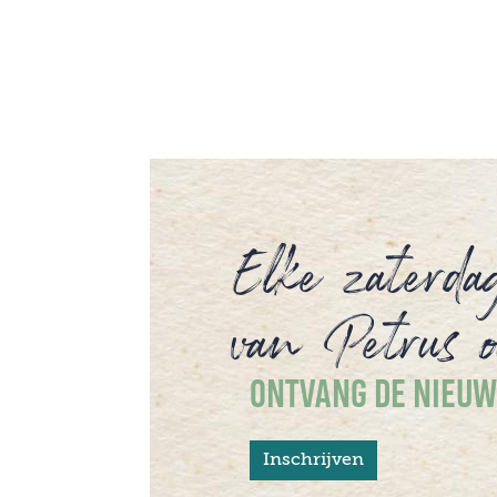
en het diepe verlangen om verbonden te
blijven met de Bron van ons leven.
Elke zaterda
van Petrus o
ONTVANG DE NIEUW
Inschrijven