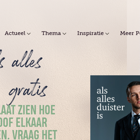
Actueel
Thema
Inspiratie
Meer P
s alles
' gratis
LAAT ZIEN HOE
OOF ELKAAR
N. VRAAG HET