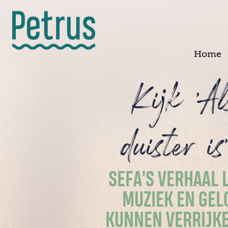
Doorgaan
naar
hoofdinhoud
Home
Kijk 'Al
duister is
SEFA’S VERHAAL 
MUZIEK EN GEL
KUNNEN VERRIJKE