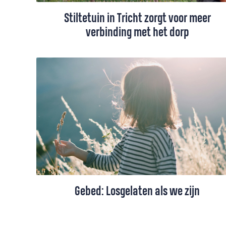
Stiltetuin in Tricht zorgt voor meer
verbinding met het dorp
‘Welkom in de kerktuin’ staat op een bord
aan het hek van de St. Pieterskerk in het
Gelderse Tricht. Wat ooit een moestuintje
was, is in het voorjaar van 2024
omgetoverd tot een stiltetuin die vrij
toegankelijk is voor iedereen: het
Pietershofje. Je kunt er rondlopen, even tot
jezelf komen.
Gebed: Losgelaten als we zijn
Over geboren worden, losgelaten worden