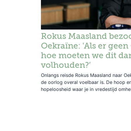
Rokus Maasland bezo
Oekraïne: 'Als er geen 
hoe moeten we dit da
volhouden?’
Onlangs reisde Rokus Maasland naar Oek
de oorlog overal voelbaar is. De hoop e
hopeloosheid waar je in vredestijd omhe
leven, dienen zich in oorlogstijd met vol
aan. Dan gaat het niet meer over carrièr
status.