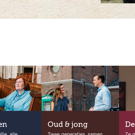
en
Oud & jong
De
lie, alle
Twee generaties, samen
Ze g