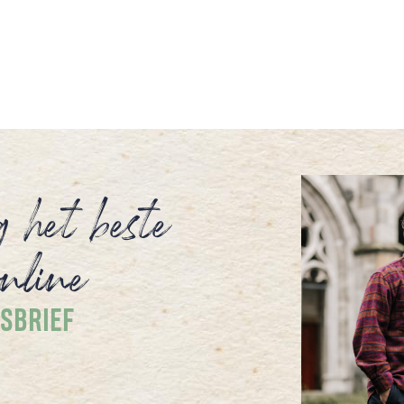
overvol is, dan moet ze eerst haar kop
leegmaken voordat er weer ruimte komt.
Lege tijd is nodig, een tijd zonder moeten.
Daar is niet per se een vakantie voor
nodig.
g het beste
nline
SBRIEF