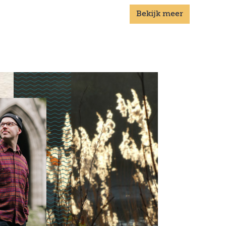
Ds. Gertine Blom maakte een bijzondere
Bekijk meer
vredeswake mee in haar kleine
dorpskerkje: "Het was weinig, maar het
was iets".