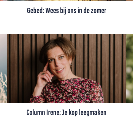
Gebed: Wees bij ons in de zomer
Een zomergebed voor vakantie en gewone
dagen. Om rust die dieper gaat dan vrije
tijd: de rust van Gods nabijheid, die nieuwe
kracht en vrede geeft.
Column Irene: Je kop leegmaken
Als de agenda van Irene van der Meulen