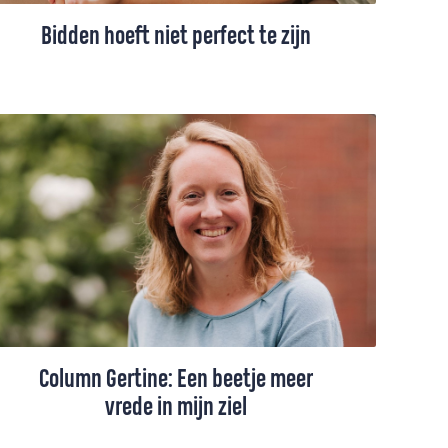
Bidden hoeft niet perfect te zijn
Veel mensen leren als kind bidden met
gevouwen handen en gesloten ogen. Stil
worden, je woorden zorgvuldig kiezen en
God vertellen wat er in je hart leeft.
Misschien voelde dat toen heel
vanzelfsprekend. Maar ergens onderweg
kunnen vragen ontstaan. Doe ik het wel
goed? Luistert God echt? En wat als ik
geen woorden heb of niets ervaar?
Column Gertine: Een beetje meer
vrede in mijn ziel