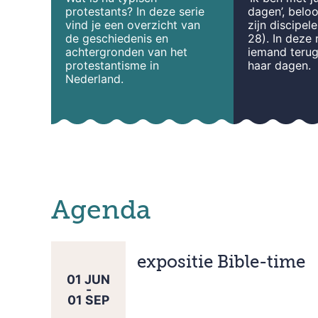
protestants?
In deze serie
dagen’, belo
vind je een overzicht van
zijn discipel
de geschiedenis en
28). In deze 
achtergronden van het
iemand terug
protestantisme in
haar dagen.
Nederland.
Agenda
expositie Bible-time
01
JUN
-
01
SEP