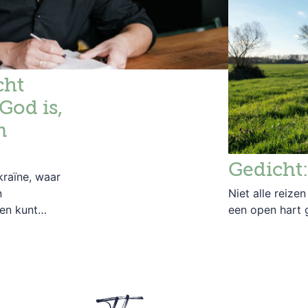
cht
God is,
n
Gedicht:
raïne, waar
n
Niet alle reize
en kunt
een open hart 
le kracht
e, succes of