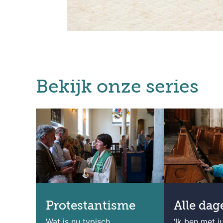
Bekijk onze series
Protestantisme
Alle dag
Wat is nu typisch
‘Ik ben met jul