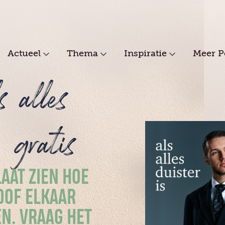
Actueel
Thema
Inspiratie
Meer P
s alles
' gratis
LAAT ZIEN HOE
OOF ELKAAR
N. VRAAG HET