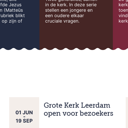
ofde Jezus
in de kerk. In deze serie
ker
en (Matteüs
stellen een jongere en
toen
rubriek blikt
een oudere elkaar
vind
 op zijn of
cruciale vragen.
kerk
Grote Kerk Leerdam
01
JUN
open voor bezoekers
-
19
SEP