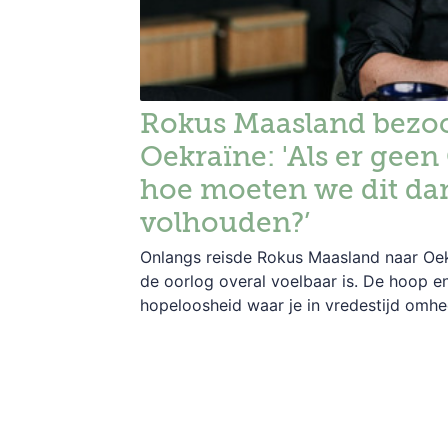
Rokus Maasland bezo
Oekraïne: 'Als er geen 
hoe moeten we dit da
volhouden?’
Onlangs reisde Rokus Maasland naar Oek
de oorlog overal voelbaar is. De hoop e
hopeloosheid waar je in vredestijd omhe
leven, dienen zich in oorlogstijd met vol
aan. Dan gaat het niet meer over carrièr
status.