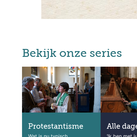
Bekijk onze series
Protestantisme
Alle dag
Wat is nu typisch
‘Ik ben met jul