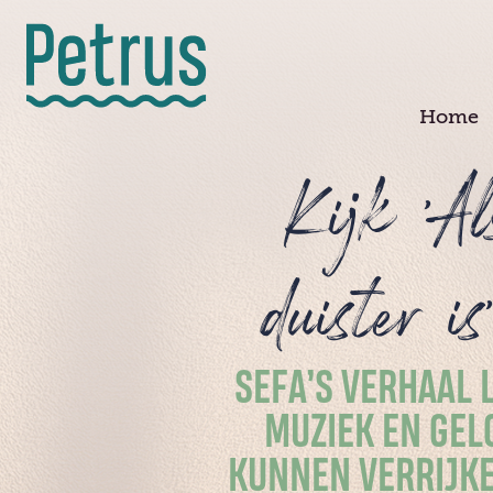
Doorgaan
naar
hoofdinhoud
Home
Kijk 'Al
duister is
SEFA’S VERHAAL 
MUZIEK EN GEL
KUNNEN VERRIJKE