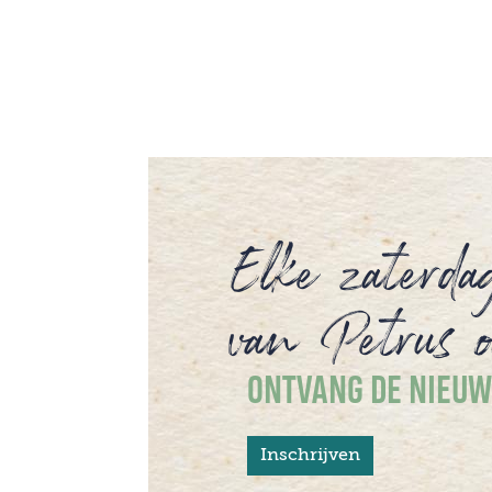
en het diepe verlangen om verbonden te
blijven met de Bron van ons leven.
Elke zaterda
van Petrus o
ONTVANG DE NIEUW
Inschrijven