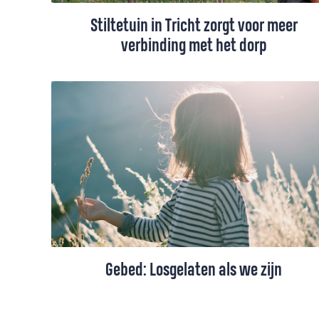
Stiltetuin in Tricht zorgt voor meer
verbinding met het dorp
‘Welkom in de kerktuin’ staat op een bord
aan het hek van de St. Pieterskerk in het
Gelderse Tricht. Wat ooit een moestuintje
was, is in het voorjaar van 2024
omgetoverd tot een stiltetuin die vrij
toegankelijk is voor iedereen: het
Pietershofje. Je kunt er rondlopen, even tot
jezelf komen.
Gebed: Losgelaten als we zijn
Over geboren worden, losgelaten worden