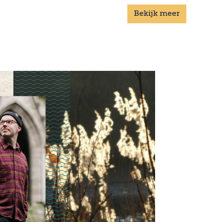
Ds. Gertine Blom maakte een bijzondere
Bekijk meer
vredeswake mee in haar kleine
dorpskerkje: "Het was weinig, maar het
was iets".