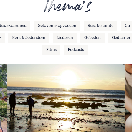
Thema's
 duurzaamheid
Geloven & opvoeden
Rust & ruimte
Cul
w
Kerk & Jodendom
Liederen
Gebeden
Gedichten
Films
Podcasts