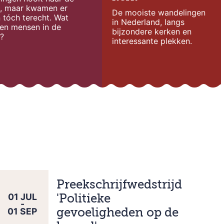
k, maar kwamen er
De mooiste wandelingen
 tóch terecht. Wat
in Nederland, langs
en mensen in de
bijzondere kerken en
?
interessante plekken.
Preekschrijfwedstrijd
01
JUL
'Politieke
-
01
SEP
gevoeligheden op de