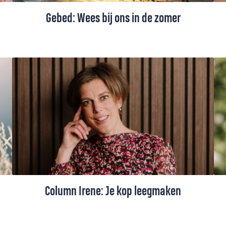
Gebed: Wees bij ons in de zomer
Een zomergebed voor vakantie en gewone
dagen. Om rust die dieper gaat dan vrije
tijd: de rust van Gods nabijheid, die nieuwe
kracht en vrede geeft.
Column Irene: Je kop leegmaken
Als de agenda van Irene van der Meulen