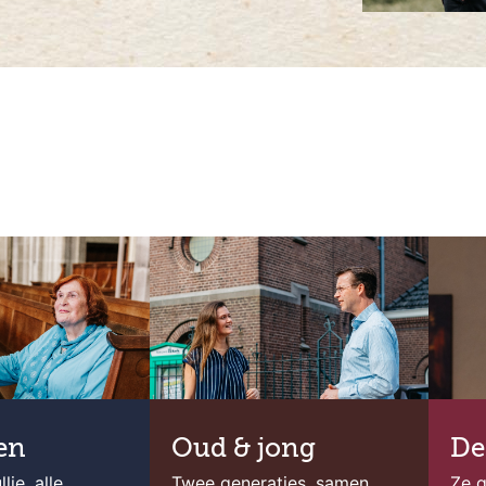
en
Oud & jong
De
lie, alle
Twee generaties, samen
Ze g