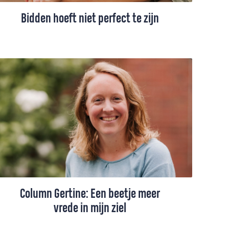
Bidden hoeft niet perfect te zijn
Veel mensen leren als kind bidden met
gevouwen handen en gesloten ogen. Stil
worden, je woorden zorgvuldig kiezen en
God vertellen wat er in je hart leeft.
Misschien voelde dat toen heel
vanzelfsprekend. Maar ergens onderweg
kunnen vragen ontstaan. Doe ik het wel
goed? Luistert God echt? En wat als ik
geen woorden heb of niets ervaar?
Column Gertine: Een beetje meer
vrede in mijn ziel