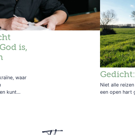
cht
God is,
n
Gedicht:
raïne, waar
n
Niet alle reize
en kunt
een open hart 
le kracht
e, succes of