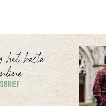
overvol is, dan moet ze eerst haar kop
leegmaken voordat er weer ruimte komt.
Lege tijd is nodig, een tijd zonder moeten.
Daar is niet per se een vakantie voor
nodig.
g het beste
nline
SBRIEF