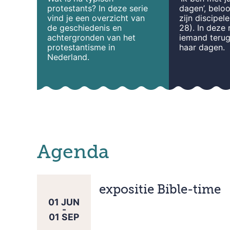
protestants?
In deze serie
dagen’, belo
vind je een overzicht van
zijn discipel
de geschiedenis en
28). In deze 
achtergronden van het
iemand terug
protestantisme in
haar dagen.
Nederland.
Agenda
expositie Bible-time
01
JUN
-
01
SEP